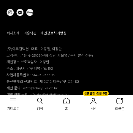
회사소개
이용약관
개인정보처리방침
(주)이투컬렉션
대표 :
이용철, 이창만
고객센터 :
1644-2309(전화 상담 미 운영 / 문자 발신 전용)
개인정보 보호책임자 :
이창만
주소 :
대구시 남구 대명남로 192
사업자등록번호 :
514-81-83305
통신판매업 신고번호 :
제 2012-대구남구-0241호
제안 문의 : e2co@dailylike.co.kr
신규 플친 1천원 쿠폰
대량 구매 문의 : e2sales@dailylike.co.kr
Overseas business : dailylike@e2collection.com
FAX :
053-651-2309
카테고리
검색
홈
MY
최근본
Copyright Dailylike All rights reserved.