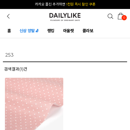
카카오 플친 추가하면
1천원 즉시 할인 쿠폰
0
홈
신상 양말🧦
랭킹
아울렛
콜라보
검색결과(1)건