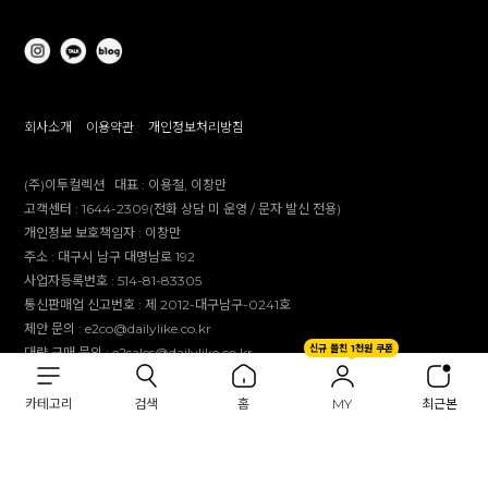
회사소개
이용약관
개인정보처리방침
(주)이투컬렉션
대표 :
이용철, 이창만
고객센터 :
1644-2309(전화 상담 미 운영 / 문자 발신 전용)
개인정보 보호책임자 :
이창만
주소 :
대구시 남구 대명남로 192
사업자등록번호 :
514-81-83305
통신판매업 신고번호 :
제 2012-대구남구-0241호
제안 문의 : e2co@dailylike.co.kr
신규 플친 1천원 쿠폰
대량 구매 문의 : e2sales@dailylike.co.kr
Overseas business : dailylike@e2collection.com
FAX :
053-651-2309
카테고리
검색
홈
MY
최근본
Copyright Dailylike All rights reserved.