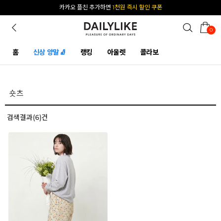
카카오 플친 추가하면
1천원 즉시 할인 쿠폰
0
홈
신상 양말🧦
랭킹
아울렛
콜라보
검색결과(6)건