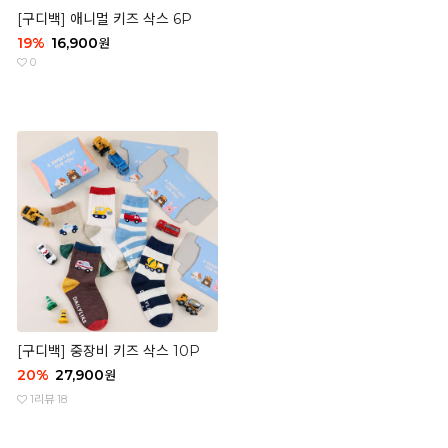
[구디백] 애니멀 키즈 삭스 6P
19
%
16,900
원
0
[구디백] 중장비 키즈 삭스 10P
20
%
27,900
원
1
리뷰 18