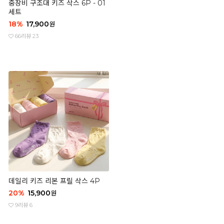
중장비 구조대 키즈 삭스 6P - 01
세트
18
%
17,900
원
66
리뷰 23
데일리 키즈 리본 프릴 삭스 4P
20
%
15,900
원
9
리뷰 6