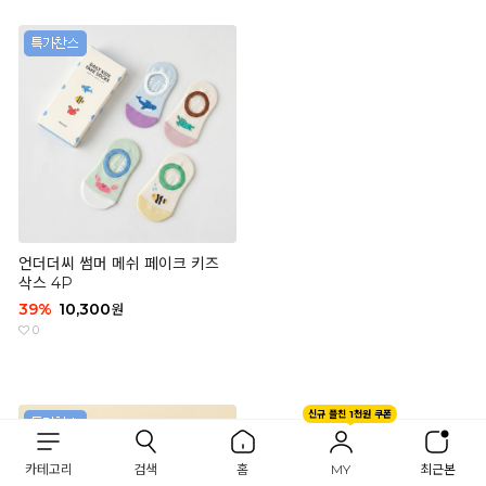
언더더씨 썸머 메쉬 페이크 키즈
삭스 4P
39
%
10,300
원
0
신규 플친 1천원 쿠폰
카테고리
검색
홈
MY
최근본