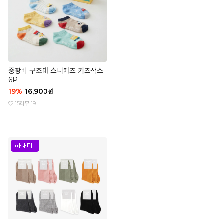
중장비 구조대 스니커즈 키즈삭스
6P
19
%
16,900
원
15
리뷰 19