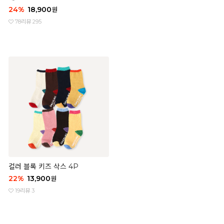
24
%
18,900
원
78
리뷰 295
컬러 블록 키즈 삭스 4P
22
%
13,900
원
19
리뷰 3