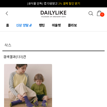
[공식몰 단독] 앱 다운받고
2% 결제 할인 받기
카카오 플친 추가하면
1천원 즉시 할인 쿠폰
0
홈
신상 양말🧦
랭킹
아울렛
콜라보
검색결과(131)건