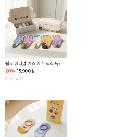
팁토 애니멀 키즈 메쉬 삭스 5p
20
%
15,900
원
10
리뷰 34