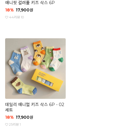
애니핏 컬러풀 키즈 삭스 6P
18
%
17,900
원
44
리뷰 10
데일리 애니멀 키즈 삭스 6P - 02
세트
18
%
17,900
원
25
리뷰 1