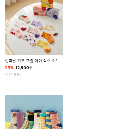
컬러팜 키즈 프릴 메쉬 삭스 3P
23
%
12,900
원
7
리뷰 84