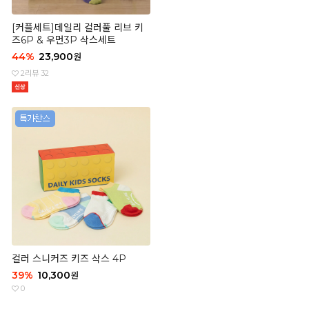
[커플세트]데일리 컬러풀 리브 키
즈6P & 우먼3P 삭스세트
44
%
23,900
원
2
리뷰 32
컬러 스니커즈 키즈 삭스 4P
39
%
10,300
원
0