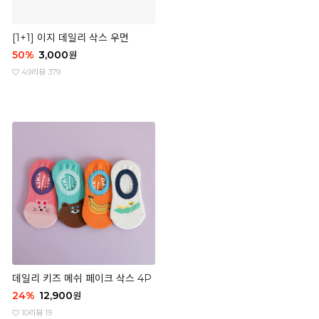
[1+1] 이지 데일리 삭스 우먼
50
%
3,000
원
49
리뷰 379
데일리 키즈 메쉬 페이크 삭스 4P
24
%
12,900
원
10
리뷰 19