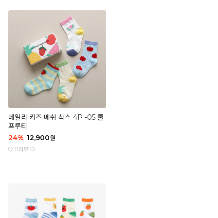
데일리 키즈 메쉬 삭스 4P -05 쿨
프루티
24
%
12,900
원
11
리뷰 10