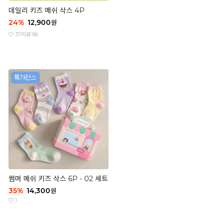
데일리 키즈 메쉬 삭스 4P
24
%
12,900
원
37
리뷰 86
썸머 메쉬 키즈 삭스 6P - 02 세트
35
%
14,300
원
1