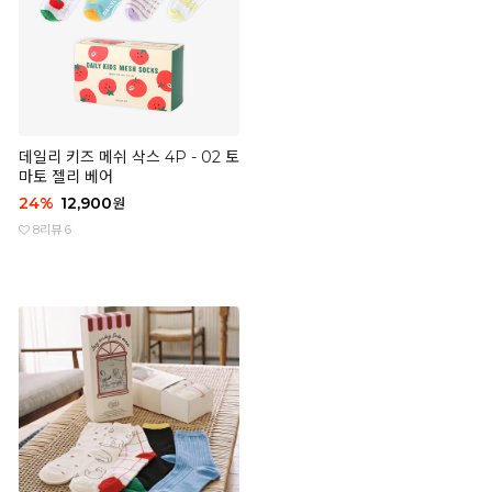
데일리 키즈 메쉬 삭스 4P - 02 토
마토 젤리 베어
24
%
12,900
원
8
리뷰 6