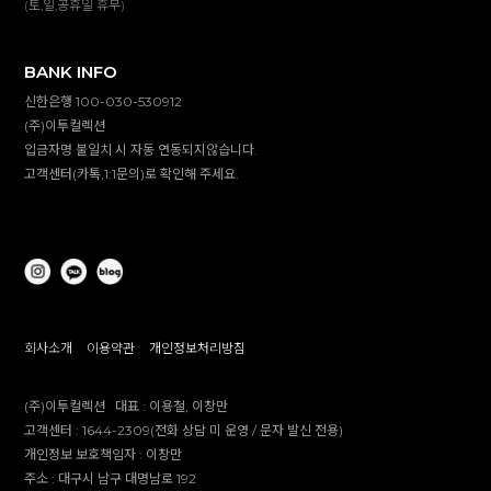
(토,일,공휴일 휴무)
BANK INFO
신한은행 100-030-530912
(주)이투컬렉션
입금자명 불일치 시 자동 연동되지않습니다.
고객센터(카톡,1:1문의)로 확인해 주세요.
회사소개
이용약관
개인정보처리방침
(주)이투컬렉션
대표 :
이용철, 이창만
고객센터 :
1644-2309(전화 상담 미 운영 / 문자 발신 전용)
개인정보 보호책임자 :
이창만
주소 :
대구시 남구 대명남로 192