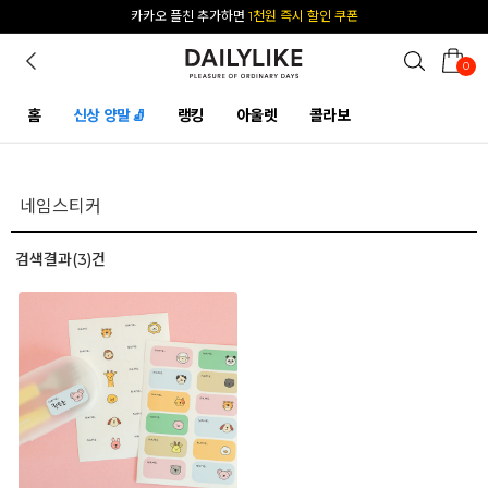
카카오 플친 추가하면
1천원 즉시 할인 쿠폰
0
홈
신상 양말🧦
랭킹
아울렛
콜라보
검색결과(3)건