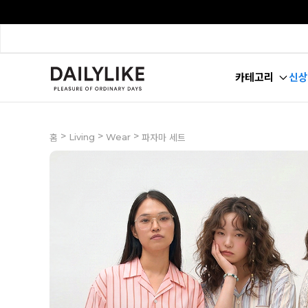
카테고리
신상
>
>
>
Living
Wear
홈
파자마 세트