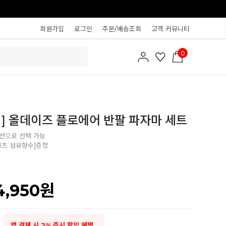
회원가입
로그인
주문/배송조회
고객 커뮤니티
0
] 올데이즈 플로에어 반팔 파자마 세트
션으로 선택 가능
디즈 섬유향수]증정
4,950
원
앱 결제 시 2% 즉시 할인 혜택