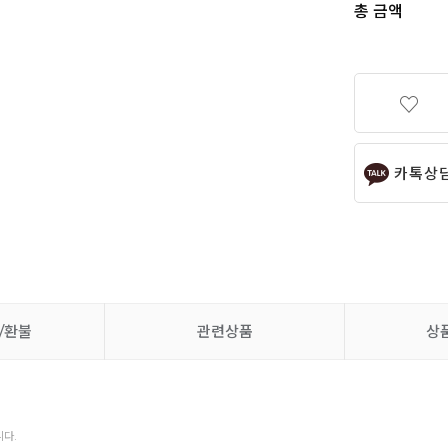
총 금액
카톡상
/환불
관련상품
상
다.