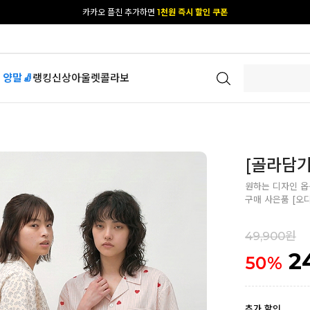
[공식몰 단독] 앱 다운받고
2% 결제 할인 받기
 양말🧦
랭킹
신상
아울렛
콜라보
[골라담기
원하는 디자인 옵
구매 사은품 [오
49,900원
2
50
%
추가 할인