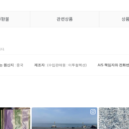
/환불
관련상품
상
다.
는 원산지
: 중국
제조자
: (수입판매원 : 이투컬렉션)
A/S 책임자와 전화