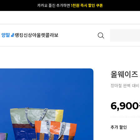
[공식몰 단독] 앱 다운받고
2% 결제 할인 받기
 양말🧦
랭킹
신상
아울렛
콜라보
올웨이즈 
장마철 완벽 대비
6,900
추가 할인