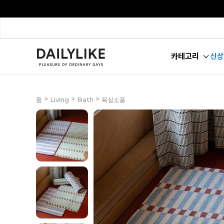
카테고리
신상
>
>
>
Living
Bath
홈
욕실소품