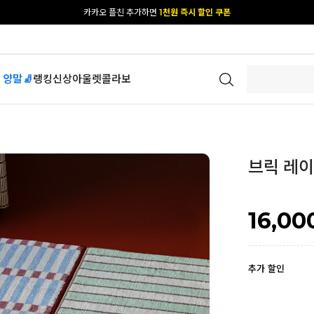
[공식몰 단독] 앱 다운받고
2% 결제 할인 받기
 양말🧦
랭킹
신상
아울렛
콜라보
브릭 레
16,00
추가 할인