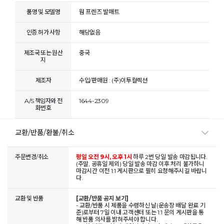
품명 및 모델명
웜 프렌즈 발매트
인증.허가 사항
해당없음
제조국 또는 원산
중국
지
제조자
수입/판매원 : (주)이투컬렉션
A/S 책임자와 전
1644-2309
화번호
교환/반품/환불/취소
주문변경/취소
평일 오전 9시, 오후 1시
하루 2번 당일 발송 마감됩니다.
(주말, 공휴일 제외) 당일 발송 마감 이후 처리 불가하니
마감시간 이전 1:1 게시판으로 필히 요청해주시길 바랍니
다.
교환 및 반품
[교환/반품 공지 보기]
- 교환/반품 시 제품을 수령하신 날(운송장 배달 완료 기
준)로부터 7일 이내 고객센터 또는 1:1 문의 게시판을 통
해 반품 의사를 밝혀주셔야 합니다.