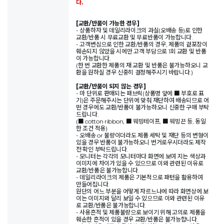
다.
[교환/반품이 가능한 경우]
- 상품하자 및 데일리라이크의 과실(오배송 등)로 인한
교환/반품 시 무료교환 및 무료반품이 가능합니다.
- 고객변심으로 인한 교환/반품의 경우, 제품의 겉포장이
훼손되지 않았을 시에만 고객 부담으로 1회 교환 및 반품
이 가능합니다.
(한 번 교환한 제품의 재 교환 및 반품은 불가능하오니 교
환을 원하실 경우 신중히 결정해주시기 바랍니다.)
[교환/반품이 되지 않는 경우]
- 마 단위로 판매되는 패브릭(상품명 앞에 ■ 부호로 표
기)은 주문해주시는 단위에 맞춰 재단하여 배송되므로 어
떤 경우에도 교환/반품이 불가능하오니 신중한 구매 부탁
드립니다.
(■ cotton ribbon, ■ 웨빙테이프, ■ 웨빙끈 등, 동일
한 조건 적용)
- 오배송 or 불량이더라도 제품 세탁 및 재단 등의 변형이
있을 경우 반품이 불가능하오니 번거로우시더라도 제작
전 확인 부탁드립니다.
- 모니터는 각각의 모니터마다 화면에 보여 지는 색상과
이미지에 차이가 있을 수 있으므로 이와 관련된 이유로
교환/반품은 불가능합니다.
- 데일리라이크의 제품은 기본적으로 패턴을 활용하여
만들어집니다.
원단의 어느 부분을 어떻게 자르느냐에 따라 화면상에 보
이는 이미지와 달리 보일 수 있으므로 이와 관련된 이유
로 교환/반품은 불가능합니다.
- 사용흔적 및 제품불량으로 보이기 위해 고의로 제품을
훼손한 흔적이 있을 경우 교환/반품은 불가능합니다.