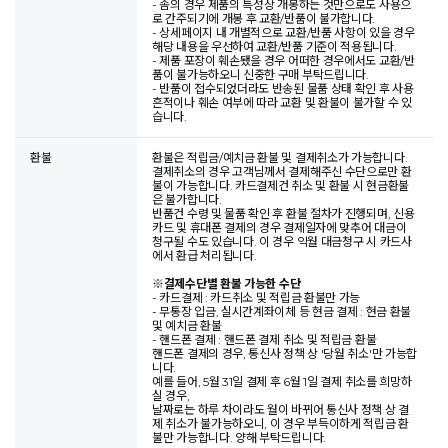
- 솜의 경우 제품의 특성상 개봉하는 것만으로도 사용으
로 간주되기에 개봉 후 교환/반품이 불가합니다.
- 상세페이지 내 개별적으로 교환/반품 사항이 있을 경우
해당 내용을 우선하여 교환/반품 기준이 적용됩니다.
- 제품 포장이 훼손됐을 경우 어떠한 경우에서도 교환/반
품이 불가능하오니 신중한 구매 부탁드립니다.
- 반품이 접수되었더라도 반송된 물품 상태 확인 후 사용
흔적이나 훼손 여부에 따라 교환 및 환불이 불가할 수 있
습니다.
환불
환불은 적립금/예치금 환불 및 결제취소가 가능합니다.
결제취소의 경우 고객님께서 결제해주신 수단으로만 환
불이 가능합니다. 카드결제건 취소 및 환불 시 현금환불
은 불가합니다.
반품건 수령 및 물품 확인 후 환불 절차가 진행되며, 신용
카드 및 휴대폰 결제의 경우 결제일자에 맞추어 대금이
청구될 수도 있습니다. 이 경우 익월 대금청구 시 카드사
에서 환급 처리됩니다.
※
결제수단별 환불 가능한 수단
- 카드결제 : 카드취소 및 적립금 환불만 가능
- 무통장 입금, 실시간계좌이체 등 현금 결제 : 현금 환불
및 예치금 환불
- 핸드폰 결제 : 핸드폰 결제 취소 및 적립금 환불
핸드폰 결제의 경우, 통신사 정책 상 '당월 취소'만 가능합
니다.
예를 들어, 5월 31일 결제 후 6월 1일 결제 취소를 희망하
실 경우,
날짜로는 하루 차이라도 월이 바뀌어 통신사 정책 상 결
제 취소가 불가능하오니, 이 경우 부득이하게 적립금 환
불만 가능합니다. 양해 부탁드립니다.