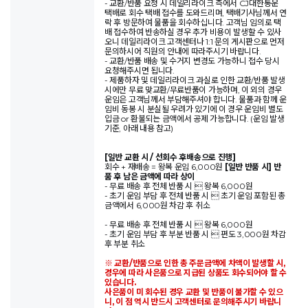
- 교환/반품 요청 시 데일리라이크 측에서 CJ대한통운
택배로 회수 택배 접수를 도와드리며, 택배기사님께서 연
락 후 방문하여 물품을 회수하십니다. 고객님 임의로 택
배 접수하여 반송하실 경우 추가 비용이 발생할 수 있사
오니 데일리라이크 고객센터나 1:1 문의 게시판으로 먼저
문의하시어 직원의 안내에 따라주시기 바랍니다.
- 교환/반품 배송 및 수거지 변경도 가능하니 접수 당시
요청해주시면 됩니다.
- 제품하자 및 데일리라이크 과실로 인한 교환/반품 발생
시에만 무료 맞교환/무료반품이 가능하며, 이 외의 경우
운임은 고객님께서 부담해주셔야 합니다. 물품과 함께 운
임비 동봉 시 분실될 우려가 있기에 이 경우 운임비 별도
입금 or 환불되는 금액에서 공제 가능합니다. (운임 발생
기준, 아래 내용 참고)
[일반 교환 시 / 선회수 후배송으로 진행]
회수 + 재배송 = 왕복 운임 6,000원
[일반 반품 시] 반
품 후 남은 금액에 따라 상이
- 무료 배송 후 전체 반품 시  왕복 6,000원
- 초기 운임 부담 후 전체 반품 시  초기 운임 포함된 총
금액에서 6,000원 차감 후 취소
- 무료 배송 후 전체 반품 시  왕복 6,000원
- 초기 운임 부담 후 부분 반품 시  편도 3,000원 차감
후 부분 취소
※ 교환/반품으로 인한 총 주문금액에 차액이 발생할 시,
경우에 따라 사은품으로 지급된 상품도 회수되어야 할 수
있습니다.
사은품이 미 회수된 경우 교환 및 반품이 불가할 수 있으
니, 이 점 역시 반드시 고객센터로 문의해주시기 바랍니