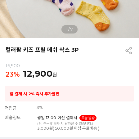
1
/
7
컬러팜 키즈 프릴 메쉬 삭스 3P
16,900
12,900
23
%
원
앱 결제 시 2% 즉시 추가할인
3%
적립금
배송정보
평일 13:00 이전 결제시
오늘 발송
(단, 주문량 증가 시 달라질 수 있습니다.)
3,000원( 50,000원 이상 무료배송 )