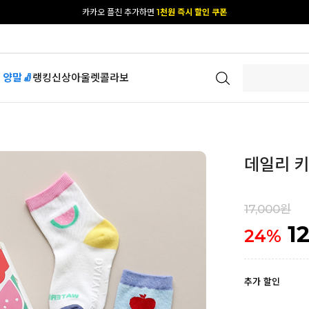
[공식몰 단독] 앱 다운받고
2% 결제 할인 받기
 양말🧦
랭킹
신상
아울렛
콜라보
데일리 키
17,000원
1
24
%
추가 할인