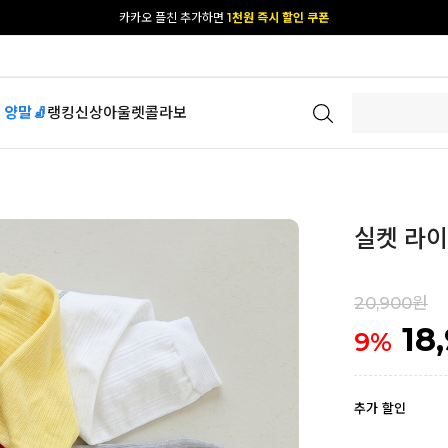
[공식몰 단독] 앱 다운받고
2% 결제 할인 받기
 양말🧦
랭킹
신상
아울렛
콜라보
실켓 라이
20,900원
18
9
%
추가 할인