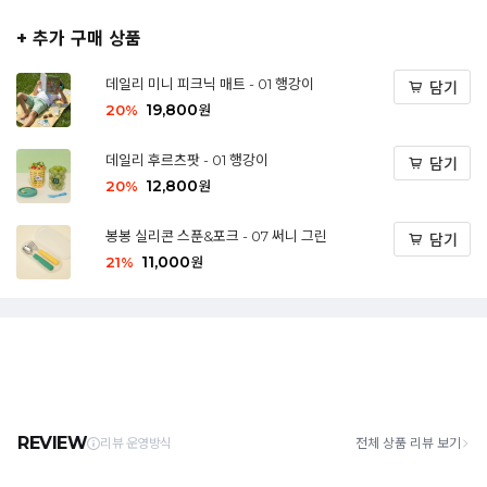
+ 추가 구매 상품
데일리 미니 피크닉 매트 - 01 행강이
담기
19,800
20
%
원
데일리 후르츠팟 - 01 행강이
담기
12,800
20
%
원
봉봉 실리콘 스푼&포크 - 07 써니 그린
담기
11,000
21
%
원