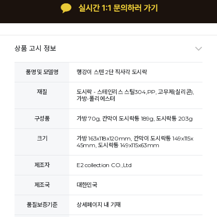
상품 고시 정보
품명 및 모델명
행강이 스텐 2단 직사각 도시락
재질
도시락 - 스테인리스 스틸304,PP, 고무제(실리콘),
가방-폴리에스터
구성품
가방 70g, 칸막이 도시락통 189g, 도시락통 203g
크기
가방 163x118x120mm, 칸막이 도시락통 149x115x
45mm, 도시락통 149x115x63mm
제조자
E2 collection CO.,Ltd
제조국
대한민국
품질보증기준
상세페이지 내 기재