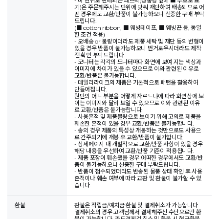
- 마 단위로 판매되는 패브릭(상품명 앞에 ■ 부호로 표
기)은 주문해주시는 단위에 맞춰 재단하여 배송되므로 어
떤 경우에도 교환/반품이 불가능하오니 신중한 구매 부탁
드립니다.
(■ cotton ribbon, ■ 웨빙테이프, ■ 웨빙끈 등, 동일
한 조건 적용)
- 오배송 or 불량이더라도 제품 세탁 및 재단 등의 변형이
있을 경우 반품이 불가능하오니 번거로우시더라도 제작
전 확인 부탁드립니다.
- 모니터는 각각의 모니터마다 화면에 보여 지는 색상과
이미지에 차이가 있을 수 있으므로 이와 관련된 이유로
교환/반품은 불가능합니다.
- 데일리라이크의 제품은 기본적으로 패턴을 활용하여
만들어집니다.
원단의 어느 부분을 어떻게 자르느냐에 따라 화면상에 보
이는 이미지와 달리 보일 수 있으므로 이와 관련된 이유
로 교환/반품은 불가능합니다.
- 사용흔적 및 제품불량으로 보이기 위해 고의로 제품을
훼손한 흔적이 있을 경우 교환/반품은 불가능합니다.
- 솜의 경우 제품의 특성상 개봉하는 것만으로도 사용으
로 간주되기에 개봉 후 교환/반품이 불가합니다.
- 상세페이지 내 개별적으로 교환/반품 사항이 있을 경우
해당 내용을 우선하여 교환/반품 기준이 적용됩니다.
- 제품 포장이 훼손됐을 경우 어떠한 경우에서도 교환/반
품이 불가능하오니 신중한 구매 부탁드립니다.
- 반품이 접수되었더라도 반송된 물품 상태 확인 후 사용
흔적이나 훼손 여부에 따라 교환 및 환불이 불가할 수 있
습니다.
환불
환불은 적립금/예치금 환불 및 결제취소가 가능합니다.
결제취소의 경우 고객님께서 결제해주신 수단으로만 환
불이 가능합니다. 카드결제건 취소 및 환불 시 현금환불