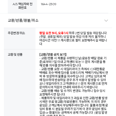
A/S 책임자와 전
1644-2309
화번호
교환/반품/환불/취소
주문변경/취소
평일 오전 9시, 오후 1시
하루 2번 당일 발송 마감됩니다.
(주말, 공휴일 제외) 당일 발송 마감 이후 처리 불가하니
마감시간 이전 1:1 게시판으로 필히 요청해주시길 바랍니
다.
교환 및 반품
[교환/반품 공지 보기]
- 교환/반품 시 제품을 수령하신 날(운송장 배달 완료 기
준)로부터 7일 이내 고객센터 또는 1:1 문의 게시판을 통
해 반품 의사를 밝혀주셔야 합니다.
- 교환/반품 요청 시 데일리라이크 측에서 CJ대한통운
택배로 회수 택배 접수를 도와드리며, 택배기사님께서 연
락 후 방문하여 물품을 회수하십니다. 고객님 임의로 택
배 접수하여 반송하실 경우 추가 비용이 발생할 수 있사
오니 데일리라이크 고객센터나 1:1 문의 게시판으로 먼저
문의하시어 직원의 안내에 따라주시기 바랍니다.
- 교환/반품 배송 및 수거지 변경도 가능하니 접수 당시
요청해주시면 됩니다.
- 제품하자 및 데일리라이크 과실로 인한 교환/반품 발생
시에만 무료 맞교환/무료반품이 가능하며, 이 외의 경우
운임은 고객님께서 부담해주셔야 합니다. 물품과 함께 운
임비 동봉 시 분실될 우려가 있기에 이 경우 운임비 별도
입금 or 환불되는 금액에서 공제 가능합니다. (운임 발생