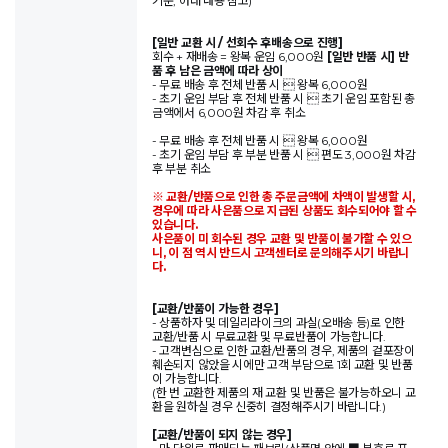
기준, 아래 내용 참고)
[일반 교환 시 / 선회수 후배송으로 진행]
회수 + 재배송 = 왕복 운임 6,000원
[일반 반품 시] 반
품 후 남은 금액에 따라 상이
- 무료 배송 후 전체 반품 시  왕복 6,000원
- 초기 운임 부담 후 전체 반품 시  초기 운임 포함된 총
금액에서 6,000원 차감 후 취소
- 무료 배송 후 전체 반품 시  왕복 6,000원
- 초기 운임 부담 후 부분 반품 시  편도 3,000원 차감
후 부분 취소
※ 교환/반품으로 인한 총 주문금액에 차액이 발생할 시,
경우에 따라 사은품으로 지급된 상품도 회수되어야 할 수
있습니다.
사은품이 미 회수된 경우 교환 및 반품이 불가할 수 있으
니, 이 점 역시 반드시 고객센터로 문의해주시기 바랍니
다.
[교환/반품이 가능한 경우]
- 상품하자 및 데일리라이크의 과실(오배송 등)로 인한
교환/반품 시 무료교환 및 무료반품이 가능합니다.
- 고객변심으로 인한 교환/반품의 경우, 제품의 겉포장이
훼손되지 않았을 시에만 고객 부담으로 1회 교환 및 반품
이 가능합니다.
(한 번 교환한 제품의 재 교환 및 반품은 불가능하오니 교
환을 원하실 경우 신중히 결정해주시기 바랍니다.)
[교환/반품이 되지 않는 경우]