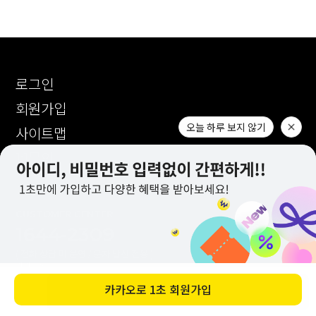
로그인
회원가입
오늘 하루 보지 않기
사이트맵
1:1문의
CUSTOMER CENTER
1644-2309
( 전화 상담 미 운영 / 문자 발신 전용 )
카카오톡 : AM 10:00 ~ PM 17:00
1:1 문의 : AM 10:00 ~ PM 17:00
카카오로
1초 회원가입
바로 구매하기
점심시간 : PM 12:00 ~ PM 13:10
(토,일,공휴일 휴무)