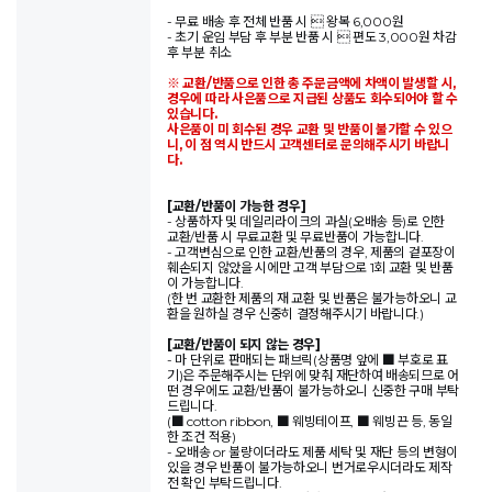
- 무료 배송 후 전체 반품 시  왕복 6,000원
- 초기 운임 부담 후 부분 반품 시  편도 3,000원 차감
후 부분 취소
※ 교환/반품으로 인한 총 주문금액에 차액이 발생할 시,
경우에 따라 사은품으로 지급된 상품도 회수되어야 할 수
있습니다.
사은품이 미 회수된 경우 교환 및 반품이 불가할 수 있으
니, 이 점 역시 반드시 고객센터로 문의해주시기 바랍니
다.
[교환/반품이 가능한 경우]
- 상품하자 및 데일리라이크의 과실(오배송 등)로 인한
교환/반품 시 무료교환 및 무료반품이 가능합니다.
- 고객변심으로 인한 교환/반품의 경우, 제품의 겉포장이
훼손되지 않았을 시에만 고객 부담으로 1회 교환 및 반품
이 가능합니다.
(한 번 교환한 제품의 재 교환 및 반품은 불가능하오니 교
환을 원하실 경우 신중히 결정해주시기 바랍니다.)
[교환/반품이 되지 않는 경우]
- 마 단위로 판매되는 패브릭(상품명 앞에 ■ 부호로 표
기)은 주문해주시는 단위에 맞춰 재단하여 배송되므로 어
떤 경우에도 교환/반품이 불가능하오니 신중한 구매 부탁
드립니다.
(■ cotton ribbon, ■ 웨빙테이프, ■ 웨빙끈 등, 동일
한 조건 적용)
- 오배송 or 불량이더라도 제품 세탁 및 재단 등의 변형이
있을 경우 반품이 불가능하오니 번거로우시더라도 제작
전 확인 부탁드립니다.