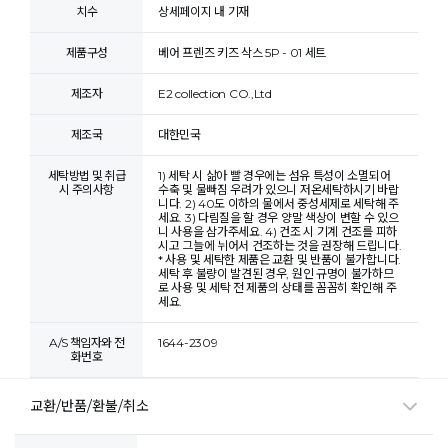
치수
상세페이지 내 기재
제품구성
베어 프렌즈 키즈 삭스 5P - 01 세트
제조자
E2 collection CO.,Ltd
제조국
대한민국
세탁방법 및 취급
1) 세탁 시 삶아 빨 경우에는 섬유 특성이 소멸되어
시 주의사항
수축 및 물빠짐 우려가 있으니 저온세탁하시기 바랍
니다. 2) 40도 이하의 물에서 중성세제로 세탁해 주
세요. 3) 다림질을 할 경우 양말 색상이 변할 수 있으
니 사용을 삼가주세요. 4) 건조 시 기계 건조를 피하
시고 그늘에 뉘어서 건조하는 것을 권장해 드립니다.
* 사용 및 세탁한 제품은 교환 및 반품이 불가합니다.
세탁 후 불량이 발견된 경우, 원인 규명이 불가하므
로 사용 및 세탁 전 제품의 상태를 꼼꼼히 확인해 주
세요.
A/S 책임자와 전
1644-2309
화번호
교환/반품/환불/취소