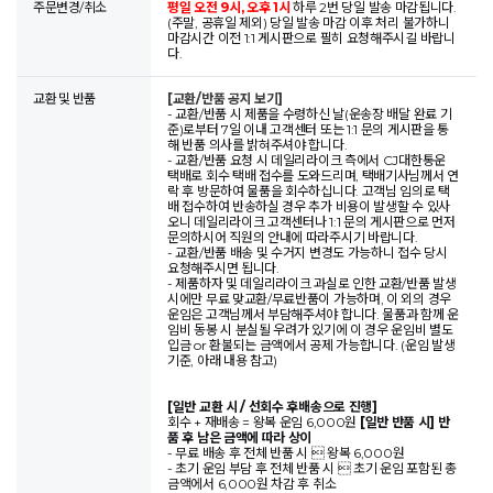
주문변경/취소
평일 오전 9시, 오후 1시
하루 2번 당일 발송 마감됩니다.
(주말, 공휴일 제외) 당일 발송 마감 이후 처리 불가하니
마감시간 이전 1:1 게시판으로 필히 요청해주시길 바랍니
다.
교환 및 반품
[교환/반품 공지 보기]
- 교환/반품 시 제품을 수령하신 날(운송장 배달 완료 기
준)로부터 7일 이내 고객센터 또는 1:1 문의 게시판을 통
해 반품 의사를 밝혀주셔야 합니다.
- 교환/반품 요청 시 데일리라이크 측에서 CJ대한통운
택배로 회수 택배 접수를 도와드리며, 택배기사님께서 연
락 후 방문하여 물품을 회수하십니다. 고객님 임의로 택
배 접수하여 반송하실 경우 추가 비용이 발생할 수 있사
오니 데일리라이크 고객센터나 1:1 문의 게시판으로 먼저
문의하시어 직원의 안내에 따라주시기 바랍니다.
- 교환/반품 배송 및 수거지 변경도 가능하니 접수 당시
요청해주시면 됩니다.
- 제품하자 및 데일리라이크 과실로 인한 교환/반품 발생
시에만 무료 맞교환/무료반품이 가능하며, 이 외의 경우
운임은 고객님께서 부담해주셔야 합니다. 물품과 함께 운
임비 동봉 시 분실될 우려가 있기에 이 경우 운임비 별도
입금 or 환불되는 금액에서 공제 가능합니다. (운임 발생
기준, 아래 내용 참고)
[일반 교환 시 / 선회수 후배송으로 진행]
회수 + 재배송 = 왕복 운임 6,000원
[일반 반품 시] 반
품 후 남은 금액에 따라 상이
- 무료 배송 후 전체 반품 시  왕복 6,000원
- 초기 운임 부담 후 전체 반품 시  초기 운임 포함된 총
금액에서 6,000원 차감 후 취소