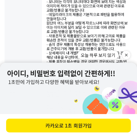
- 모니터는 각각의 모니터마다 화면에 보여 지는 색상과
이미지에 차이가 있을 수 있으므로 이와 관련된 이유로
교환/반품은 불가능합니다.
- 데일리라이크의 제품은 기본적으로 패턴을 활용하여
만들어집니다.
원단의 어느 부분을 어떻게 자르느냐에 따라 화면상에 보
이는 이미지와 달리 보일 수 있으므로 이와 관련된 이유
로 교환/반품은 불가능합니다.
- 사용흔적 및 제품불량으로 보이기 위해 고의로 제품을
훼손한 흔적이 있을 경우 교환/반품은 불가능합니다.
- 솜의 경우 제품의 특성상 개봉하는 것만으로도 사용으
로 간주되기에 개봉 후 교환/반품이 불가합니다.
- 상세페이지 내 개별적으로 교환/반품 사항이 있을 경우
오늘 하루 보지 않기
해당 내용을 우선하여 교환/반품 기준이 적용됩니다.
- 제품 포장이 훼손됐을 경우 어떠한 경우에서도 교환/반
품이 불가능하오니 신중한 구매 부탁드립니다.
- 반품이 접수되었더라도 반송된 물품 상태 확인 후 사용
흔적이나 훼손 여부에 따라 교환 및 환불이 불가할 수 있
습니다.
환불
환불은 적립금/예치금 환불 및 결제취소가 가능합니다.
결제취소의 경우 고객님께서 결제해주신 수단으로만 환
불이 가능합니다. 카드결제건 취소 및 환불 시 현금환불
은 불가합니다.
반품건 수령 및 물품 확인 후 환불 절차가 진행되며, 신용
카드 및 휴대폰 결제의 경우 결제일자에 맞추어 대금이
청구될 수도 있습니다. 이 경우 익월 대금청구 시 카드사
에서 환급 처리됩니다.
카카오로
1초 회원가입
바로 구매하기
※
결제수단별 환불 가능한 수단
- 카드결제 : 카드취소 및 적립금 환불만 가능