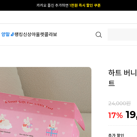
[공식몰 단독] 앱 다운받고
2% 결제 할인 받기
 양말🧦
랭킹
신상
아울렛
콜라보
하트 버니 
트
24,000원
19
17
%
추가 할인