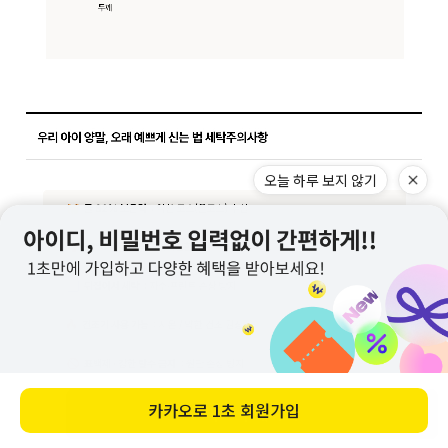
오늘 하루 보지 않기
카카오로
1초 회원가입
바로 구매하기