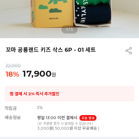
1
/
5
꼬마 공룡랜드 키즈 삭스 6P - 01 세트
22,000
17,900
18
%
원
앱 결제 시 2% 즉시 추가할인
3%
적립금
배송정보
평일 13:00 이전 결제시
오늘 발송
(단, 주문량 증가 시 달라질 수 있습니다.)
3,000원( 50,000원 이상 무료배송 )