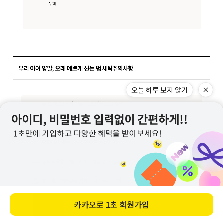
오늘 하루 보지 않기
카카오로
1초 회원가입
바로 구매하기