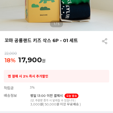
1
/
5
꼬마 공룡랜드 키즈 삭스 6P - 01 세트
22,000
17,900
18
%
원
앱 결제 시 2% 즉시 추가할인
3%
적립금
배송정보
평일 13:00 이전 결제시
오늘 발송
(단, 주문량 증가 시 달라질 수 있습니다.)
3,000원( 50,000원 이상 무료배송 )