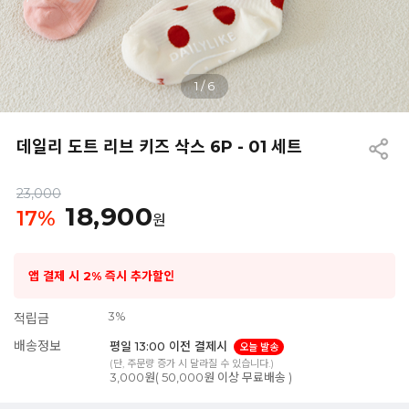
1
/
6
데일리 도트 리브 키즈 삭스 6P - 01 세트
23,000
18,900
17
%
원
앱 결제 시 2% 즉시 추가할인
3%
적립금
배송정보
평일 13:00 이전 결제시
오늘 발송
(단, 주문량 증가 시 달라질 수 있습니다.)
3,000원( 50,000원 이상 무료배송 )