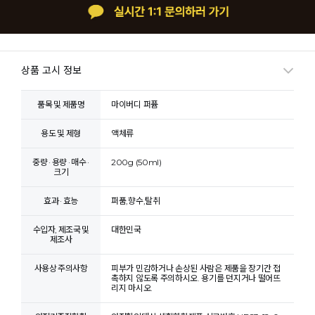
상품 고시 정보
품목 및 제품명
마이버디 퍼퓸
용도 및 제형
액체류
중량 · 용량 · 매수 ·
200g (50ml)
크기
효과 · 효능
퍼품,향수,탈취
수입자, 제조국 및
대한민국
제조사
사용상 주의사항
피부가 민감하거나 손상된 사람은 제품을 장기간 접
촉하지 않도록 주의하시오. 용기를 던지거나 떨어뜨
리지 마시오.