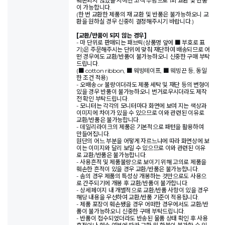
훼손되지 않았을 시에만 고객 부담으로 1회 교환 및 반품
이 가능합니다.
(한 번 교환한 제품의 재 교환 및 반품은 불가능하오니 교
환을 원하실 경우 신중히 결정해주시기 바랍니다.)
[교환/반품이 되지 않는 경우]
- 마 단위로 판매되는 패브릭(상품명 앞에 ■ 부호로 표
기)은 주문해주시는 단위에 맞춰 재단하여 배송되므로 어
떤 경우에도 교환/반품이 불가능하오니 신중한 구매 부탁
드립니다.
(■ cotton ribbon, ■ 웨빙테이프, ■ 웨빙끈 등, 동일
한 조건 적용)
- 오배송 or 불량이더라도 제품 세탁 및 재단 등의 변형이
있을 경우 반품이 불가능하오니 번거로우시더라도 제작
전 확인 부탁드립니다.
- 모니터는 각각의 모니터마다 화면에 보여 지는 색상과
이미지에 차이가 있을 수 있으므로 이와 관련된 이유로
교환/반품은 불가능합니다.
- 데일리라이크의 제품은 기본적으로 패턴을 활용하여
만들어집니다.
원단의 어느 부분을 어떻게 자르느냐에 따라 화면상에 보
이는 이미지와 달리 보일 수 있으므로 이와 관련된 이유
로 교환/반품은 불가능합니다.
- 사용흔적 및 제품불량으로 보이기 위해 고의로 제품을
훼손한 흔적이 있을 경우 교환/반품은 불가능합니다.
- 솜의 경우 제품의 특성상 개봉하는 것만으로도 사용으
로 간주되기에 개봉 후 교환/반품이 불가합니다.
- 상세페이지 내 개별적으로 교환/반품 사항이 있을 경우
해당 내용을 우선하여 교환/반품 기준이 적용됩니다.
- 제품 포장이 훼손됐을 경우 어떠한 경우에서도 교환/반
품이 불가능하오니 신중한 구매 부탁드립니다.
- 반품이 접수되었더라도 반송된 물품 상태 확인 후 사용