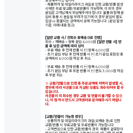
요청해주시면 됩니다.
- 제품하자 및 데일리라이크 과실로 인한 교환/반품 발생
시에만 무료 맞교환/무료반품이 가능하며, 이 외의 경우
운임은 고객님께서 부담해주셔야 합니다. 물품과 함께 운
임비 동봉 시 분실될 우려가 있기에 이 경우 운임비 별도
입금 or 환불되는 금액에서 공제 가능합니다. (운임 발생
기준, 아래 내용 참고)
[일반 교환 시 / 선회수 후배송으로 진행]
회수 + 재배송 = 왕복 운임 6,000원
[일반 반품 시] 반
품 후 남은 금액에 따라 상이
- 무료 배송 후 전체 반품 시  왕복 6,000원
- 초기 운임 부담 후 전체 반품 시  초기 운임 포함된 총
금액에서 6,000원 차감 후 취소
- 무료 배송 후 전체 반품 시  왕복 6,000원
- 초기 운임 부담 후 부분 반품 시  편도 3,000원 차감
후 부분 취소
※ 교환/반품으로 인한 총 주문금액에 차액이 발생할 시,
경우에 따라 사은품으로 지급된 상품도 회수되어야 할 수
있습니다.
사은품이 미 회수된 경우 교환 및 반품이 불가할 수 있으
니, 이 점 역시 반드시 고객센터로 문의해주시기 바랍니
다.
[교환/반품이 가능한 경우]
- 상품하자 및 데일리라이크의 과실(오배송 등)로 인한
교환/반품 시 무료교환 및 무료반품이 가능합니다.
- 고객변심으로 인한 교환/반품의 경우, 제품의 겉포장이