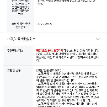
안전기준적합확
안전확인대상 생활화학제품 신고번호 HB23-12-0
인신고번호 또는
626
안전확인대상생
활화학제품승인
번호
소비자 상담관련
1644-2309
전화번호
교환/반품/환불/취소
주문변경/취소
평일 오전 9시, 오후 1시
하루 2번 당일 발송 마감됩니다.
(주말, 공휴일 제외) 당일 발송 마감 이후 처리 불가하니
마감시간 이전 1:1 게시판으로 필히 요청해주시길 바랍니
다.
교환 및 반품
[교환/반품 공지 보기]
- 교환/반품 시 제품을 수령하신 날(운송장 배달 완료 기
준)로부터 7일 이내 고객센터 또는 1:1 문의 게시판을 통
해 반품 의사를 밝혀주셔야 합니다.
- 교환/반품 요청 시 데일리라이크 측에서 CJ대한통운
택배로 회수 택배 접수를 도와드리며, 택배기사님께서 연
락 후 방문하여 물품을 회수하십니다. 고객님 임의로 택
배 접수하여 반송하실 경우 추가 비용이 발생할 수 있사
오니 데일리라이크 고객센터나 1:1 문의 게시판으로 먼저
문의하시어 직원의 안내에 따라주시기 바랍니다.
- 교환/반품 배송 및 수거지 변경도 가능하니 접수 당시