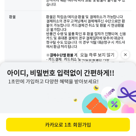
흔적이나 훼손 여부에 따라 교환 및 환불이 불가할 수 있
습니다.
환불
환불은 적립금/예치금 환불 및 결제취소가 가능합니다.
결제취소의 경우 고객님께서 결제해주신 수단으로만 환
불이 가능합니다. 카드결제건 취소 및 환불 시 현금환불
은 불가합니다.
반품건 수령 및 물품 확인 후 환불 절차가 진행되며, 신용
카드 및 휴대폰 결제의 경우 결제일자에 맞추어 대금이
청구될 수도 있습니다. 이 경우 익월 대금청구 시 카드사
에서 환급 처리됩니다.
오늘 하루 보지 않기
※
결제수단별 환불 가능한 수단
- 카드결제 : 카드취소 및 적립금 환불만 가능
- 무통장 입금, 실시간계좌이체 등 현금 결제 : 현금 환불
및 예치금 환불
- 핸드폰 결제 : 핸드폰 결제 취소 및 적립금 환불
핸드폰 결제의 경우, 통신사 정책 상 '당월 취소'만 가능합
니다.
예를 들어, 5월 31일 결제 후 6월 1일 결제 취소를 희망하
실 경우,
날짜로는 하루 차이라도 월이 바뀌어 통신사 정책 상 결
제 취소가 불가능하오니, 이 경우 부득이하게 적립금 환
불만 가능합니다. 양해 부탁드립니다.
상품문의
카카오로
1초 회원가입
바로 구매하기