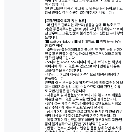
훼손되지 않았을 시에만 고객 부담으로 1회 교환 및 반품
이 가능합니다.
(한 번 교환한 제품의 재 교환 및 반품은 불가능하오니 교
환을 원하실 경우 신중히 결정해주시기 바랍니다.)
[교환/반품이 되지 않는 경우]
- 마 단위로 판매되는 패브릭(상품명 앞에 ■ 부호로 표
기)은 주문해주시는 단위에 맞춰 재단하여 배송되므로 어
떤 경우에도 교환/반품이 불가능하오니 신중한 구매 부탁
드립니다.
(■ cotton ribbon, ■ 웨빙테이프, ■ 웨빙끈 등, 동일
한 조건 적용)
- 오배송 or 불량이더라도 제품 세탁 및 재단 등의 변형이
있을 경우 반품이 불가능하오니 번거로우시더라도 제작
전 확인 부탁드립니다.
- 모니터는 각각의 모니터마다 화면에 보여 지는 색상과
이미지에 차이가 있을 수 있으므로 이와 관련된 이유로
교환/반품은 불가능합니다.
- 데일리라이크의 제품은 기본적으로 패턴을 활용하여
만들어집니다.
원단의 어느 부분을 어떻게 자르느냐에 따라 화면상에 보
이는 이미지와 달리 보일 수 있으므로 이와 관련된 이유
로 교환/반품은 불가능합니다.
- 사용흔적 및 제품불량으로 보이기 위해 고의로 제품을
훼손한 흔적이 있을 경우 교환/반품은 불가능합니다.
- 솜의 경우 제품의 특성상 개봉하는 것만으로도 사용으
로 간주되기에 개봉 후 교환/반품이 불가합니다.
- 상세페이지 내 개별적으로 교환/반품 사항이 있을 경우
해당 내용을 우선하여 교환/반품 기준이 적용됩니다.
- 제품 포장이 훼손됐을 경우 어떠한 경우에서도 교환/반
품이 불가능하오니 신중한 구매 부탁드립니다.
- 반품이 접수되었더라도 반송된 물품 상태 확인 후 사용