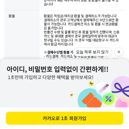
흔적이나 훼손 여부에 따라 교환 및 환불이 불가할 수 있
습니다.
환불
환불은 적립금/예치금 환불 및 결제취소가 가능합니다.
결제취소의 경우 고객님께서 결제해주신 수단으로만 환
불이 가능합니다. 카드결제건 취소 및 환불 시 현금환불
은 불가합니다.
반품건 수령 및 물품 확인 후 환불 절차가 진행되며, 신용
카드 및 휴대폰 결제의 경우 결제일자에 맞추어 대금이
청구될 수도 있습니다. 이 경우 익월 대금청구 시 카드사
에서 환급 처리됩니다.
※
결제수단별 환불 가능한 수단
오늘 하루 보지 않기
- 카드결제 : 카드취소 및 적립금 환불만 가능
- 무통장 입금, 실시간계좌이체 등 현금 결제 : 현금 환불
및 예치금 환불
- 핸드폰 결제 : 핸드폰 결제 취소 및 적립금 환불
핸드폰 결제의 경우, 통신사 정책 상 '당월 취소'만 가능합
니다.
예를 들어, 5월 31일 결제 후 6월 1일 결제 취소를 희망하
실 경우,
날짜로는 하루 차이라도 월이 바뀌어 통신사 정책 상 결
제 취소가 불가능하오니, 이 경우 부득이하게 적립금 환
불만 가능합니다. 양해 부탁드립니다.
상품문의
바로 구매하기
카카오로
1초 회원가입