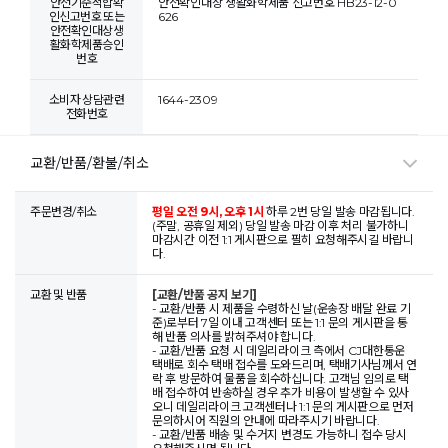
안전기준적합확
안전확인대상 생활화학제품 신고번호 HB23-12-0
인신고번호 또는
626
안전확인대상생
활화학제품승인
번호
소비자 상담관련
1644-2309
전화번호
교환/반품/환불/취소
주문변경/취소
평일 오전 9시, 오후 1시
하루 2번 당일 발송 마감됩니다.
(주말, 공휴일 제외) 당일 발송 마감 이후 처리 불가하니
마감시간 이전 1:1 게시판으로 필히 요청해주시길 바랍니
다.
교환 및 반품
[교환/반품 공지 보기]
- 교환/반품 시 제품을 수령하신 날(운송장 배달 완료 기
준)로부터 7일 이내 고객센터 또는 1:1 문의 게시판을 통
해 반품 의사를 밝혀주셔야 합니다.
- 교환/반품 요청 시 데일리라이크 측에서 CJ대한통운
택배로 회수 택배 접수를 도와드리며, 택배기사님께서 연
락 후 방문하여 물품을 회수하십니다. 고객님 임의로 택
배 접수하여 반송하실 경우 추가 비용이 발생할 수 있사
오니 데일리라이크 고객센터나 1:1 문의 게시판으로 먼저
문의하시어 직원의 안내에 따라주시기 바랍니다.
- 교환/반품 배송 및 수거지 변경도 가능하니 접수 당시