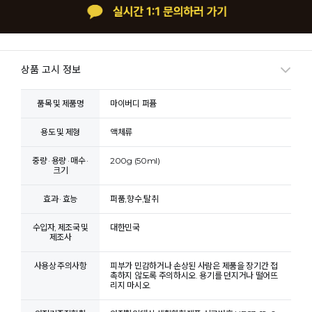
상품 고시 정보
품목 및 제품명
마이버디 퍼퓸
용도 및 제형
액체류
중량 · 용량 · 매수 ·
200g (50ml)
크기
효과 · 효능
퍼품,향수,탈취
수입자, 제조국 및
대한민국
제조사
사용상 주의사항
피부가 민감하거나 손상된 사람은 제품을 장기간 접
촉하지 않도록 주의하시오. 용기를 던지거나 떨어뜨
리지 마시오.