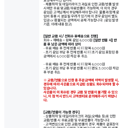
요청해주시면 됩니다.
- 제품하자 및 데일리라이크 과실로 인한 교환/반품 발생
시에만 무료 맞교환/무료반품이 가능하며, 이 외의 경우
운임은 고객님께서 부담해주셔야 합니다. 물품과 함께 운
임비 동봉 시 분실될 우려가 있기에 이 경우 운임비 별도
입금 or 환불되는 금액에서 공제 가능합니다. (운임 발생
기준, 아래 내용 참고)
[일반 교환 시 / 선회수 후배송으로 진행]
회수 + 재배송 = 왕복 운임 6,000원
[일반 반품 시] 반
품 후 남은 금액에 따라 상이
- 무료 배송 후 전체 반품 시  왕복 6,000원
- 초기 운임 부담 후 전체 반품 시  초기 운임 포함된 총
금액에서 6,000원 차감 후 취소
- 무료 배송 후 전체 반품 시  왕복 6,000원
- 초기 운임 부담 후 부분 반품 시  편도 3,000원 차감
후 부분 취소
※ 교환/반품으로 인한 총 주문금액에 차액이 발생할 시,
경우에 따라 사은품으로 지급된 상품도 회수되어야 할 수
있습니다.
사은품이 미 회수된 경우 교환 및 반품이 불가할 수 있으
니, 이 점 역시 반드시 고객센터로 문의해주시기 바랍니
다.
[교환/반품이 가능한 경우]
- 상품하자 및 데일리라이크의 과실(오배송 등)로 인한
교환/반품 시 무료교환 및 무료반품이 가능합니다.
- 고객변심으로 인한 교환/반품의 경우, 제품의 겉포장이