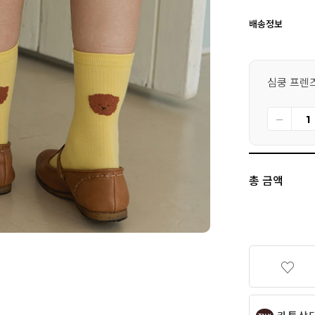
배송정보
심쿵 프렌즈
총 금액