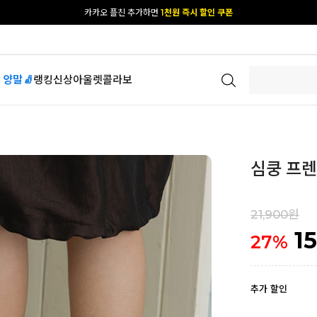
[공식몰 단독] 앱 다운받고
2% 결제 할인 받기
 양말🧦
랭킹
신상
아울렛
콜라보
심쿵 프렌
21,900원
1
27
%
추가 할인