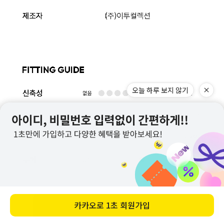
오늘 하루 보지 않기
카카오로
1초 회원가입
바로 구매하기