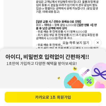
운임은 고객님께서 부담해주셔야 합니다. 물품과 함께 운
임비 동봉 시 분실될 우려가 있기에 이 경우 운임비 별도
입금 or 환불되는 금액에서 공제 가능합니다. (운임 발생
기준, 아래 내용 참고)
[일반 교환 시 / 선회수 후배송으로 진행]
회수 + 재배송 = 왕복 운임 6,000원
[일반 반품 시] 반
품 후 남은 금액에 따라 상이
- 무료 배송 후 전체 반품 시  왕복 6,000원
- 초기 운임 부담 후 전체 반품 시  초기 운임 포함된 총
금액에서 6,000원 차감 후 취소
오늘 하루 보지 않기
- 무료 배송 후 전체 반품 시  왕복 6,000원
- 초기 운임 부담 후 부분 반품 시  편도 3,000원 차감
후 부분 취소
※ 교환/반품으로 인한 총 주문금액에 차액이 발생할 시,
경우에 따라 사은품으로 지급된 상품도 회수되어야 할 수
있습니다.
사은품이 미 회수된 경우 교환 및 반품이 불가할 수 있으
니, 이 점 역시 반드시 고객센터로 문의해주시기 바랍니
다.
[교환/반품이 가능한 경우]
- 상품하자 및 데일리라이크의 과실(오배송 등)로 인한
교환/반품 시 무료교환 및 무료반품이 가능합니다.
- 고객변심으로 인한 교환/반품의 경우, 제품의 겉포장이
카카오로
1초 회원가입
바로 구매하기
훼손되지 않았을 시에만 고객 부담으로 1회 교환 및 반품
이 가능합니다.
(한 번 교환한 제품의 재 교환 및 반품은 불가능하오니 교