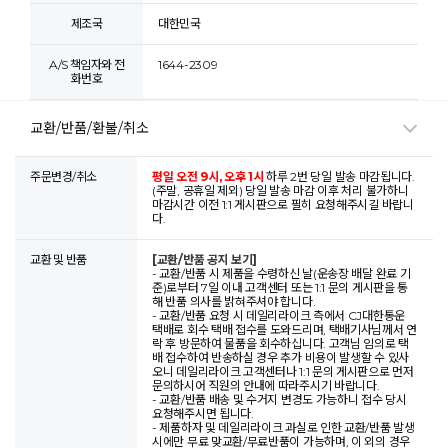
제조국
대한민국
A/S 책임자와 전
1644-2309
화번호
교환/반품/환불/취소
주문변경/취소
평일 오전 9시, 오후 1시
하루 2번 당일 발송 마감됩니다.
(주말, 공휴일 제외) 당일 발송 마감 이후 처리 불가하니
마감시간 이전 1:1 게시판으로 필히 요청해주시길 바랍니
다.
교환 및 반품
[교환/반품 공지 보기]
- 교환/반품 시 제품을 수령하신 날(운송장 배달 완료 기
준)로부터 7일 이내 고객센터 또는 1:1 문의 게시판을 통
해 반품 의사를 밝혀주셔야 합니다.
- 교환/반품 요청 시 데일리라이크 측에서 CJ대한통운
택배로 회수 택배 접수를 도와드리며, 택배기사님께서 연
락 후 방문하여 물품을 회수하십니다. 고객님 임의로 택
배 접수하여 반송하실 경우 추가 비용이 발생할 수 있사
오니 데일리라이크 고객센터나 1:1 문의 게시판으로 먼저
문의하시어 직원의 안내에 따라주시기 바랍니다.
- 교환/반품 배송 및 수거지 변경도 가능하니 접수 당시
요청해주시면 됩니다.
- 제품하자 및 데일리라이크 과실로 인한 교환/반품 발생
시에만 무료 맞교환/무료반품이 가능하며, 이 외의 경우