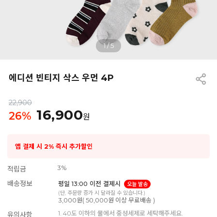
1
/
5
에디션 빈티지 삭스 우먼 4P
22,900
16,900
26
%
원
앱 결제 시 2% 즉시 추가할인
3%
적립금
배송정보
평일 13:00 이전 결제시
오늘 발송
(단, 주문량 증가 시 달라질 수 있습니다.)
3,000원( 50,000원 이상 무료배송 )
1. 40도 이하의 물에서 중성세제로 세탁해주세요.
유의사항