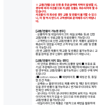
※ 교환/반품으로 인한 총 주문금액에 차액이 발생할 시,
경우에 따라 사은품으로 지급된 상품도 회수되어야 할 수
있습니다.
사은품이 미 회수된 경우 교환 및 반품이 불가할 수 있으
니, 이 점 역시 반드시 고객센터로 문의해주시기 바랍니
다.
[교환/반품이 가능한 경우]
- 상품하자 및 데일리라이크의 과실(오배송 등)로 인한
교환/반품 시 무료교환 및 무료반품이 가능합니다.
- 고객변심으로 인한 교환/반품의 경우, 제품의 겉포장이
훼손되지 않았을 시에만 고객 부담으로 1회 교환 및 반품
이 가능합니다.
(한 번 교환한 제품의 재 교환 및 반품은 불가능하오니 교
환을 원하실 경우 신중히 결정해주시기 바랍니다.)
[교환/반품이 되지 않는 경우]
- 마 단위로 판매되는 패브릭(상품명 앞에 ■ 부호로 표
기)은 주문해주시는 단위에 맞춰 재단하여 배송되므로 어
떤 경우에도 교환/반품이 불가능하오니 신중한 구매 부탁
드립니다.
(■ cotton ribbon, ■ 웨빙테이프, ■ 웨빙끈 등, 동일
한 조건 적용)
- 오배송 or 불량이더라도 제품 세탁 및 재단 등의 변형이
있을 경우 반품이 불가능하오니 번거로우시더라도 제작
전 확인 부탁드립니다.
- 모니터는 각각의 모니터마다 화면에 보여 지는 색상과
이미지에 차이가 있을 수 있으므로 이와 관련된 이유로
교환/반품은 불가능합니다.
- 데일리라이크의 제품은 기본적으로 패턴을 활용하여