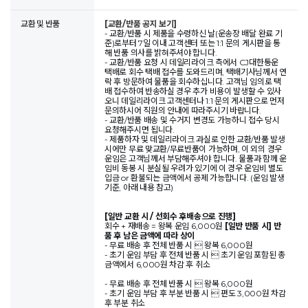
교환 및 반품
[교환/반품 공지 보기]
- 교환/반품 시 제품을 수령하신 날(운송장 배달 완료 기
준)로부터 7일 이내 고객센터 또는 1:1 문의 게시판을 통
해 반품 의사를 밝혀주셔야 합니다.
- 교환/반품 요청 시 데일리라이크 측에서 CJ대한통운
택배로 회수 택배 접수를 도와드리며, 택배기사님께서 연
락 후 방문하여 물품을 회수하십니다. 고객님 임의로 택
배 접수하여 반송하실 경우 추가 비용이 발생할 수 있사
오니 데일리라이크 고객센터나 1:1 문의 게시판으로 먼저
문의하시어 직원의 안내에 따라주시기 바랍니다.
- 교환/반품 배송 및 수거지 변경도 가능하니 접수 당시
요청해주시면 됩니다.
- 제품하자 및 데일리라이크 과실로 인한 교환/반품 발생
시에만 무료 맞교환/무료반품이 가능하며, 이 외의 경우
운임은 고객님께서 부담해주셔야 합니다. 물품과 함께 운
임비 동봉 시 분실될 우려가 있기에 이 경우 운임비 별도
입금 or 환불되는 금액에서 공제 가능합니다. (운임 발생
기준, 아래 내용 참고)
[일반 교환 시 / 선회수 후배송으로 진행]
회수 + 재배송 = 왕복 운임 6,000원
[일반 반품 시] 반
품 후 남은 금액에 따라 상이
- 무료 배송 후 전체 반품 시  왕복 6,000원
- 초기 운임 부담 후 전체 반품 시  초기 운임 포함된 총
금액에서 6,000원 차감 후 취소
- 무료 배송 후 전체 반품 시  왕복 6,000원
- 초기 운임 부담 후 부분 반품 시  편도 3,000원 차감
후 부분 취소