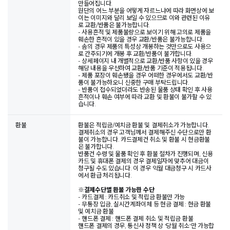
만들어집니다.
원단의 어느 부분을 어떻게 자르느냐에 따라 화면상에 보
이는 이미지와 달리 보일 수 있으므로 이와 관련된 이유
로 교환/반품은 불가능합니다.
- 사용흔적 및 제품불량으로 보이기 위해 고의로 제품을
훼손한 흔적이 있을 경우 교환/반품은 불가능합니다.
- 솜의 경우 제품의 특성상 개봉하는 것만으로도 사용으
로 간주되기에 개봉 후 교환/반품이 불가합니다.
- 상세페이지 내 개별적으로 교환/반품 사항이 있을 경우
해당 내용을 우선하여 교환/반품 기준이 적용됩니다.
- 제품 포장이 훼손됐을 경우 어떠한 경우에서도 교환/반
품이 불가능하오니 신중한 구매 부탁드립니다.
- 반품이 접수되었더라도 반송된 물품 상태 확인 후 사용
흔적이나 훼손 여부에 따라 교환 및 환불이 불가할 수 있
습니다.
환불
환불은 적립금/예치금 환불 및 결제취소가 가능합니다.
결제취소의 경우 고객님께서 결제해주신 수단으로만 환
불이 가능합니다. 카드결제건 취소 및 환불 시 현금환불
은 불가합니다.
반품건 수령 및 물품 확인 후 환불 절차가 진행되며, 신용
카드 및 휴대폰 결제의 경우 결제일자에 맞추어 대금이
청구될 수도 있습니다. 이 경우 익월 대금청구 시 카드사
에서 환급 처리됩니다.
※
결제수단별 환불 가능한 수단
- 카드결제 : 카드취소 및 적립금 환불만 가능
- 무통장 입금, 실시간계좌이체 등 현금 결제 : 현금 환불
및 예치금 환불
- 핸드폰 결제 : 핸드폰 결제 취소 및 적립금 환불
핸드폰 결제의 경우, 통신사 정책 상 '당월 취소'만 가능합