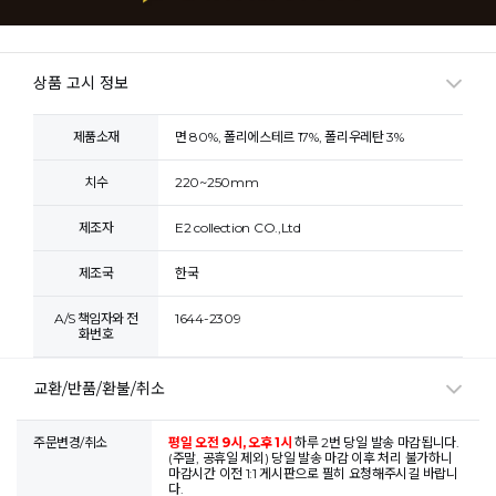
상품 고시 정보
제품소재
면 80%, 폴리에스테르 17%, 폴리우레탄 3%
치수
220~250mm
제조자
E2 collection CO.,Ltd
제조국
한국
A/S 책임자와 전
1644-2309
화번호
교환/반품/환불/취소
주문변경/취소
평일 오전 9시, 오후 1시
하루 2번 당일 발송 마감됩니다.
(주말, 공휴일 제외) 당일 발송 마감 이후 처리 불가하니
마감시간 이전 1:1 게시판으로 필히 요청해주시길 바랍니
다.