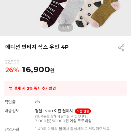
1
/
5
에디션 빈티지 삭스 우먼 4P
22,900
16,900
26
%
원
앱 결제 시 2% 즉시 추가할인
3%
적립금
배송정보
평일 13:00 이전 결제시
오늘 발송
(단, 주문량 증가 시 달라질 수 있습니다.)
3,000원( 50,000원 이상 무료배송 )
1. 40도 이하의 물에서 중성세제로 세탁해주세요.
유의사항