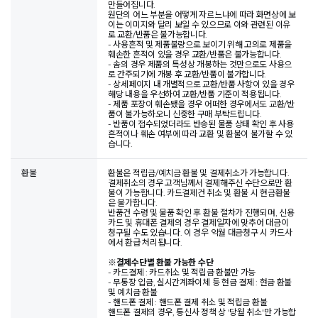
만들어집니다.
원단의 어느 부분을 어떻게 자르느냐에 따라 화면상에 보
이는 이미지와 달리 보일 수 있으므로 이와 관련된 이유
로 교환/반품은 불가능합니다.
- 사용흔적 및 제품불량으로 보이기 위해 고의로 제품을
훼손한 흔적이 있을 경우 교환/반품은 불가능합니다.
- 솜의 경우 제품의 특성상 개봉하는 것만으로도 사용으
로 간주되기에 개봉 후 교환/반품이 불가합니다.
- 상세페이지 내 개별적으로 교환/반품 사항이 있을 경우
해당 내용을 우선하여 교환/반품 기준이 적용됩니다.
- 제품 포장이 훼손됐을 경우 어떠한 경우에서도 교환/반
품이 불가능하오니 신중한 구매 부탁드립니다.
- 반품이 접수되었더라도 반송된 물품 상태 확인 후 사용
흔적이나 훼손 여부에 따라 교환 및 환불이 불가할 수 있
습니다.
환불
환불은 적립금/예치금 환불 및 결제취소가 가능합니다.
결제취소의 경우 고객님께서 결제해주신 수단으로만 환
불이 가능합니다. 카드결제건 취소 및 환불 시 현금환불
은 불가합니다.
반품건 수령 및 물품 확인 후 환불 절차가 진행되며, 신용
카드 및 휴대폰 결제의 경우 결제일자에 맞추어 대금이
청구될 수도 있습니다. 이 경우 익월 대금청구 시 카드사
에서 환급 처리됩니다.
※
결제수단별 환불 가능한 수단
- 카드결제 : 카드취소 및 적립금 환불만 가능
- 무통장 입금, 실시간계좌이체 등 현금 결제 : 현금 환불
및 예치금 환불
- 핸드폰 결제 : 핸드폰 결제 취소 및 적립금 환불
핸드폰 결제의 경우, 통신사 정책 상 '당월 취소'만 가능합