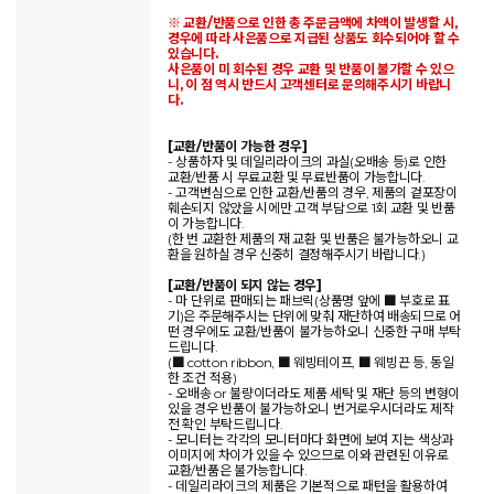
※ 교환/반품으로 인한 총 주문금액에 차액이 발생할 시,
경우에 따라 사은품으로 지급된 상품도 회수되어야 할 수
있습니다.
사은품이 미 회수된 경우 교환 및 반품이 불가할 수 있으
니, 이 점 역시 반드시 고객센터로 문의해주시기 바랍니
다.
[교환/반품이 가능한 경우]
- 상품하자 및 데일리라이크의 과실(오배송 등)로 인한
교환/반품 시 무료교환 및 무료반품이 가능합니다.
- 고객변심으로 인한 교환/반품의 경우, 제품의 겉포장이
훼손되지 않았을 시에만 고객 부담으로 1회 교환 및 반품
이 가능합니다.
(한 번 교환한 제품의 재 교환 및 반품은 불가능하오니 교
환을 원하실 경우 신중히 결정해주시기 바랍니다.)
[교환/반품이 되지 않는 경우]
- 마 단위로 판매되는 패브릭(상품명 앞에 ■ 부호로 표
기)은 주문해주시는 단위에 맞춰 재단하여 배송되므로 어
떤 경우에도 교환/반품이 불가능하오니 신중한 구매 부탁
드립니다.
(■ cotton ribbon, ■ 웨빙테이프, ■ 웨빙끈 등, 동일
한 조건 적용)
- 오배송 or 불량이더라도 제품 세탁 및 재단 등의 변형이
있을 경우 반품이 불가능하오니 번거로우시더라도 제작
전 확인 부탁드립니다.
- 모니터는 각각의 모니터마다 화면에 보여 지는 색상과
이미지에 차이가 있을 수 있으므로 이와 관련된 이유로
교환/반품은 불가능합니다.
- 데일리라이크의 제품은 기본적으로 패턴을 활용하여