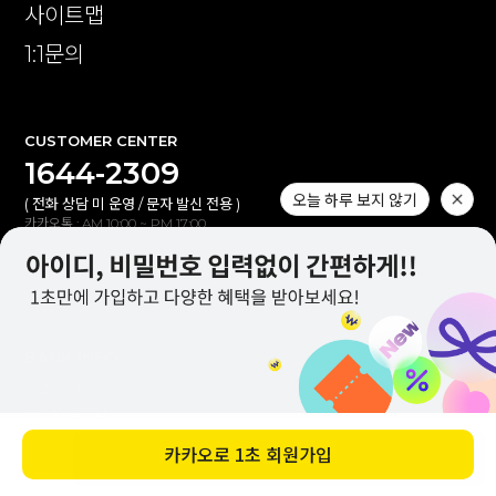
사이트맵
1:1문의
CUSTOMER CENTER
1644-2309
오늘 하루 보지 않기
( 전화 상담 미 운영 / 문자 발신 전용 )
카카오톡 : AM 10:00 ~ PM 17:00
1:1 문의 : AM 10:00 ~ PM 17:00
점심시간 : PM 12:00 ~ PM 13:10
(토,일,공휴일 휴무)
BANK INFO
신한은행 100-030-530912
(주)이투컬렉션
입금자명 불일치 시 자동 연동되지않습니다.
카카오로
1초 회원가입
바로 구매하기
고객센터(카톡,1:1문의)로 확인해 주세요.