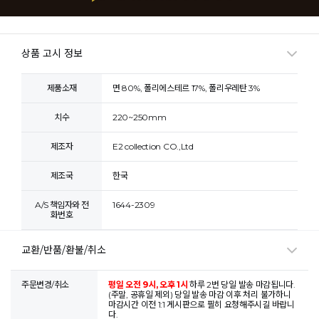
상품 고시 정보
제품소재
면 80%, 폴리에스테르 17%, 폴리우레탄 3%
치수
220~250mm
제조자
E2 collection CO.,Ltd
제조국
한국
A/S 책임자와 전
1644-2309
화번호
교환/반품/환불/취소
주문변경/취소
평일 오전 9시, 오후 1시
하루 2번 당일 발송 마감됩니다.
(주말, 공휴일 제외) 당일 발송 마감 이후 처리 불가하니
마감시간 이전 1:1 게시판으로 필히 요청해주시길 바랍니
다.