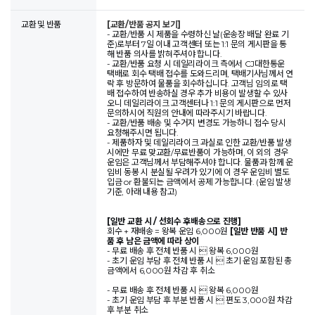
교환 및 반품
[교환/반품 공지 보기]
- 교환/반품 시 제품을 수령하신 날(운송장 배달 완료 기
준)로부터 7일 이내 고객센터 또는 1:1 문의 게시판을 통
해 반품 의사를 밝혀주셔야 합니다.
- 교환/반품 요청 시 데일리라이크 측에서 CJ대한통운
택배로 회수 택배 접수를 도와드리며, 택배기사님께서 연
락 후 방문하여 물품을 회수하십니다. 고객님 임의로 택
배 접수하여 반송하실 경우 추가 비용이 발생할 수 있사
오니 데일리라이크 고객센터나 1:1 문의 게시판으로 먼저
문의하시어 직원의 안내에 따라주시기 바랍니다.
- 교환/반품 배송 및 수거지 변경도 가능하니 접수 당시
요청해주시면 됩니다.
- 제품하자 및 데일리라이크 과실로 인한 교환/반품 발생
시에만 무료 맞교환/무료반품이 가능하며, 이 외의 경우
운임은 고객님께서 부담해주셔야 합니다. 물품과 함께 운
임비 동봉 시 분실될 우려가 있기에 이 경우 운임비 별도
입금 or 환불되는 금액에서 공제 가능합니다. (운임 발생
기준, 아래 내용 참고)
[일반 교환 시 / 선회수 후배송으로 진행]
회수 + 재배송 = 왕복 운임 6,000원
[일반 반품 시] 반
품 후 남은 금액에 따라 상이
- 무료 배송 후 전체 반품 시  왕복 6,000원
- 초기 운임 부담 후 전체 반품 시  초기 운임 포함된 총
금액에서 6,000원 차감 후 취소
- 무료 배송 후 전체 반품 시  왕복 6,000원
- 초기 운임 부담 후 부분 반품 시  편도 3,000원 차감
후 부분 취소