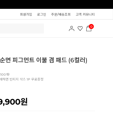
회원가입
로그인
주문/배송조회
고객 커뮤니티
0
 순면 피그먼트 이불 겸 패드 (6컬러)
100개!
매하면 빈티지 삭스 1P 무료증정
9,900
원