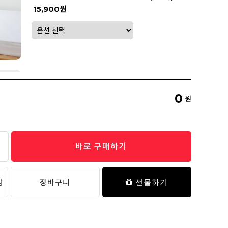
15,900원
밀림방지 패드 고정밴드 (4P)
7,900원
0
원
추가 담기
바로 구매하기
릴렉스 베개솜
14,900원
담
장바구니
선물하기