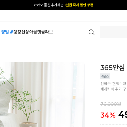
카카오 플친 추가하면
1천원 즉시 할인 쿠폰
[공식몰 단독] 앱 다운받고
2% 결제 할인 받기
 양말🧦
랭킹
신상
아울렛
콜라보
365안심
선착순! 한정수량 
베개커버 추가 구
76,000원
4
34
%