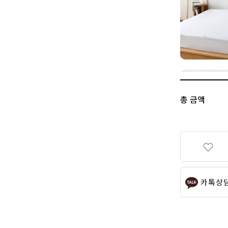
총 금액
카톡상