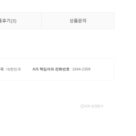
릴렉스 경추 베개솜
15,900원
품후기
(3)
상품문의
프리미엄 다운필 베개솜
20,900원
국
: 대한민국
A/S 책임자와 전화번호
: 1644-2309
이불 세탁망 대형 (90x90cm)
6,500원