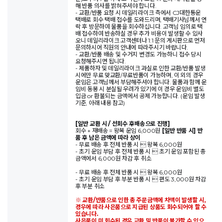
해 반품 의사를 밝혀주셔야 합니다.
- 교환/반품 요청 시 데일리라이크 측에서 CJ대한통운
택배로 회수 택배 접수를 도와드리며, 택배기사님께서 연
락 후 방문하여 물품을 회수하십니다. 고객님 임의로 택
배 접수하여 반송하실 경우 추가 비용이 발생할 수 있사
오니 데일리라이크 고객센터나 1:1 문의 게시판으로 먼저
문의하시어 직원의 안내에 따라주시기 바랍니다.
- 교환/반품 배송 및 수거지 변경도 가능하니 접수 당시
요청해주시면 됩니다.
- 제품하자 및 데일리라이크 과실로 인한 교환/반품 발생
시에만 무료 맞교환/무료반품이 가능하며, 이 외의 경우
운임은 고객님께서 부담해주셔야 합니다. 물품과 함께 운
임비 동봉 시 분실될 우려가 있기에 이 경우 운임비 별도
입금 or 환불되는 금액에서 공제 가능합니다. (운임 발생
기준, 아래 내용 참고)
[일반 교환 시 / 선회수 후배송으로 진행]
회수 + 재배송 = 왕복 운임 6,000원
[일반 반품 시] 반
품 후 남은 금액에 따라 상이
- 무료 배송 후 전체 반품 시  왕복 6,000원
- 초기 운임 부담 후 전체 반품 시  초기 운임 포함된 총
금액에서 6,000원 차감 후 취소
- 무료 배송 후 전체 반품 시  왕복 6,000원
- 초기 운임 부담 후 부분 반품 시  편도 3,000원 차감
후 부분 취소
※ 교환/반품으로 인한 총 주문금액에 차액이 발생할 시,
경우에 따라 사은품으로 지급된 상품도 회수되어야 할 수
있습니다.
사은품이 미 회수된 경우 교환 및 반품이 불가할 수 있으