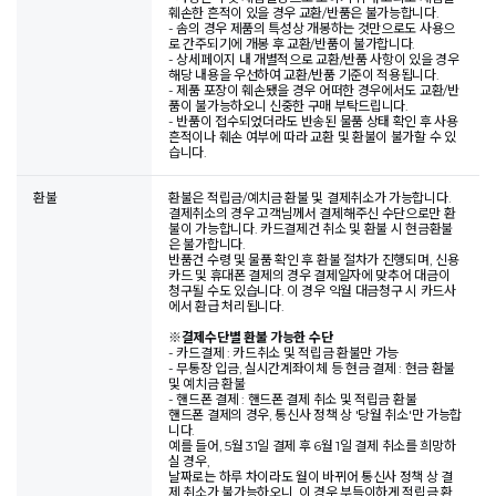
훼손한 흔적이 있을 경우 교환/반품은 불가능합니다.
- 솜의 경우 제품의 특성상 개봉하는 것만으로도 사용으
로 간주되기에 개봉 후 교환/반품이 불가합니다.
- 상세페이지 내 개별적으로 교환/반품 사항이 있을 경우
해당 내용을 우선하여 교환/반품 기준이 적용됩니다.
- 제품 포장이 훼손됐을 경우 어떠한 경우에서도 교환/반
품이 불가능하오니 신중한 구매 부탁드립니다.
- 반품이 접수되었더라도 반송된 물품 상태 확인 후 사용
흔적이나 훼손 여부에 따라 교환 및 환불이 불가할 수 있
습니다.
환불
환불은 적립금/예치금 환불 및 결제취소가 가능합니다.
결제취소의 경우 고객님께서 결제해주신 수단으로만 환
불이 가능합니다. 카드결제건 취소 및 환불 시 현금환불
은 불가합니다.
반품건 수령 및 물품 확인 후 환불 절차가 진행되며, 신용
카드 및 휴대폰 결제의 경우 결제일자에 맞추어 대금이
청구될 수도 있습니다. 이 경우 익월 대금청구 시 카드사
에서 환급 처리됩니다.
※
결제수단별 환불 가능한 수단
- 카드결제 : 카드취소 및 적립금 환불만 가능
- 무통장 입금, 실시간계좌이체 등 현금 결제 : 현금 환불
및 예치금 환불
- 핸드폰 결제 : 핸드폰 결제 취소 및 적립금 환불
핸드폰 결제의 경우, 통신사 정책 상 '당월 취소'만 가능합
니다.
예를 들어, 5월 31일 결제 후 6월 1일 결제 취소를 희망하
실 경우,
날짜로는 하루 차이라도 월이 바뀌어 통신사 정책 상 결
제 취소가 불가능하오니, 이 경우 부득이하게 적립금 환