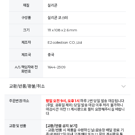
재질
실리콘
구성품
실리콘 코스터
크기
111 x 108 x 2.6 mm
제조자
E2 collection CO.,Ltd
제조국
중국
A/S 책임자와 전
1644-2309
화번호
교환/반품/환불/취소
주문변경/취소
평일 오전 9시, 오후 1시
하루 2번 당일 발송 마감됩니다.
(주말, 공휴일 제외) 당일 발송 마감 이후 처리 불가하니
마감시간 이전 1:1 게시판으로 필히 요청해주시길 바랍니
다.
교환 및 반품
[교환/반품 공지 보기]
- 교환/반품 시 제품을 수령하신 날(운송장 배달 완료 기
준)로부터 7일 이내 고객센터 또는 1:1 문의 게시판을 통