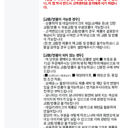
니, 이 점 역시 반드시 고객센터로 문의해주시기 바랍니
다.
[교환/반품이 가능한 경우]
- 상품하자 및 데일리라이크의 과실(오배송 등)로 인한
교환/반품 시 무료교환 및 무료반품이 가능합니다.
- 고객변심으로 인한 교환/반품의 경우, 제품의 겉포장이
훼손되지 않았을 시에만 고객 부담으로 1회 교환 및 반품
이 가능합니다.
(한 번 교환한 제품의 재 교환 및 반품은 불가능하오니 교
환을 원하실 경우 신중히 결정해주시기 바랍니다.)
[교환/반품이 되지 않는 경우]
- 마 단위로 판매되는 패브릭(상품명 앞에 ■ 부호로 표
기)은 주문해주시는 단위에 맞춰 재단하여 배송되므로 어
떤 경우에도 교환/반품이 불가능하오니 신중한 구매 부탁
드립니다.
(■ cotton ribbon, ■ 웨빙테이프, ■ 웨빙끈 등, 동일
한 조건 적용)
- 오배송 or 불량이더라도 제품 세탁 및 재단 등의 변형이
있을 경우 반품이 불가능하오니 번거로우시더라도 제작
전 확인 부탁드립니다.
- 모니터는 각각의 모니터마다 화면에 보여 지는 색상과
이미지에 차이가 있을 수 있으므로 이와 관련된 이유로
교환/반품은 불가능합니다.
- 데일리라이크의 제품은 기본적으로 패턴을 활용하여
만들어집니다.
원단의 어느 부분을 어떻게 자르느냐에 따라 화면상에 보
이는 이미지와 달리 보일 수 있으므로 이와 관련된 이유
로 교환/반품은 불가능합니다.
- 사용흔적 및 제품불량으로 보이기 위해 고의로 제품을