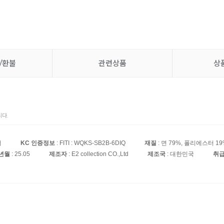
/환불
관련상품
상
다.
어
KC 인증정보
: FITI : WQKS-SB2B-6DIQ
재질
: 면 79%, 폴리에스터 1
년월
: 25.05
제조자
: E2 collection CO.,Ltd
제조국
: 대한민국
취급