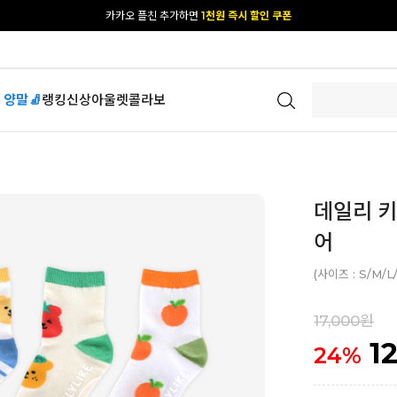
카카오 플친 추가하면
1천원 즉시 할인 쿠폰
[공식몰 단독] 앱 다운받고
2% 결제 할인 받기
 양말🧦
랭킹
신상
아울렛
콜라보
데일리 키
어
(사이즈 : S/M/L
17,000원
1
24
%