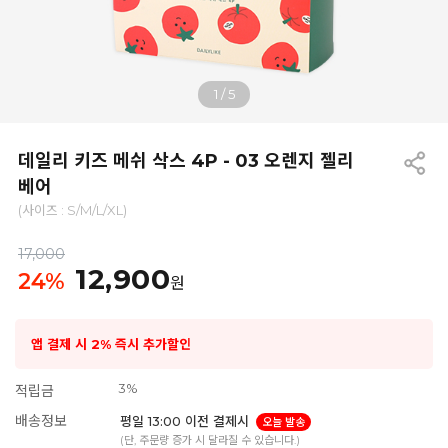
1
/
5
데일리 키즈 메쉬 삭스 4P - 03 오렌지 젤리
베어
(사이즈 : S/M/L/XL)
17,000
12,900
24
%
원
앱 결제 시 2% 즉시 추가할인
3%
적립금
배송정보
평일 13:00 이전 결제시
오늘 발송
(단, 주문량 증가 시 달라질 수 있습니다.)