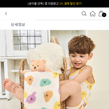
카카오 플친 추가하면
1천원 즉시 할인 쿠폰
0
상세정보