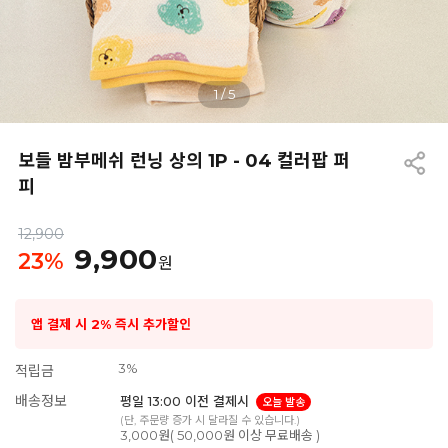
1
/
5
보들 밤부메쉬 런닝 상의 1P - 04 컬러팝 퍼
피
12,900
9,900
23
%
원
앱 결제 시 2% 즉시 추가할인
3%
적립금
배송정보
평일 13:00 이전 결제시
오늘 발송
(단, 주문량 증가 시 달라질 수 있습니다.)
3,000원( 50,000원 이상 무료배송 )