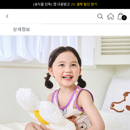
카카오 플친 추가하면
1천원 즉시 할인 쿠폰
0
상세정보