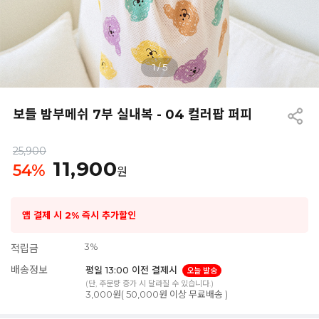
1
/
5
보들 밤부메쉬 7부 실내복 - 04 컬러팝 퍼피
25,900
11,900
54
%
원
앱 결제 시 2% 즉시 추가할인
3%
적립금
배송정보
평일 13:00 이전 결제시
오늘 발송
(단, 주문량 증가 시 달라질 수 있습니다.)
3,000원( 50,000원 이상 무료배송 )