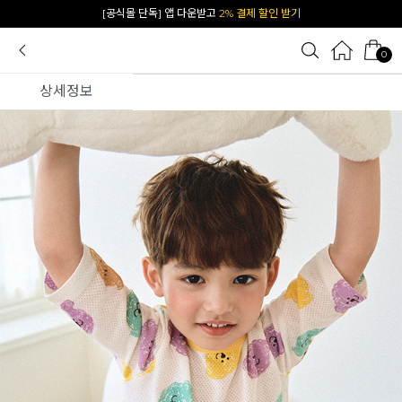
카카오 플친 추가하면
1천원 즉시 할인 쿠폰
0
상세정보