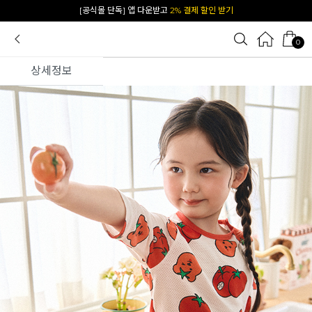
카카오 플친 추가하면
1천원 즉시 할인 쿠폰
0
상세정보