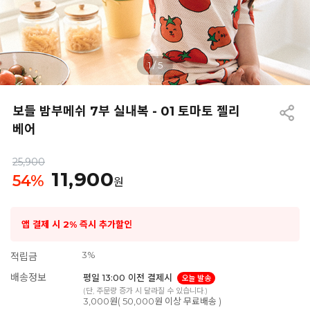
1
/
5
보들 밤부메쉬 7부 실내복 - 01 토마토 젤리
베어
25,900
11,900
54
%
원
앱 결제 시 2% 즉시 추가할인
3%
적립금
배송정보
평일 13:00 이전 결제시
오늘 발송
(단, 주문량 증가 시 달라질 수 있습니다.)
3,000원( 50,000원 이상 무료배송 )