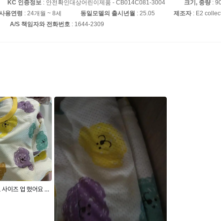
KC 인증정보
: 안전확인대상어린이제품 - CB014C081-3004
크기, 중량
: 9
장사용연령
: 24개월 ~ 8세
동일모델의 출시년월
: 25.05
제조자
: E2 collec
A/S 책임자와 전화번호
: 1644-2309