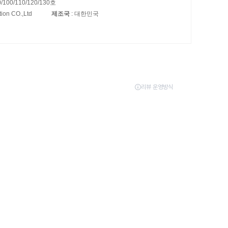
0/100/110/120/130호
tion CO.,Ltd
제조국
: 대한민국