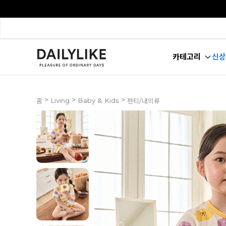
카테고리
신상
>
>
>
Living
Baby & Kids
홈
팬티/내의류