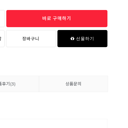
바로 구매하기
보들 밤부메쉬 5부 실내복 - 03 두들링 프렌즈
11,900원
담
장바구니
선물하기
품후기
(3)
상품문의