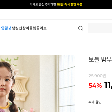
카카오 플친 추가하면
1천원 즉시 할인 쿠폰
[공식몰 단독] 앱 다운받고
2% 결제 할인 받기
 양말🧦
랭킹
신상
아울렛
콜라보
보들 밤부
25,900원
1
54
%
추가 할인