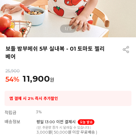
1
/
5
보들 밤부메쉬 5부 실내복 - 01 토마토 젤리
베어
25,900
11,900
54
%
원
앱 결제 시 2% 즉시 추가할인
3%
적립금
배송정보
평일 13:00 이전 결제시
오늘 발송
(단, 주문량 증가 시 달라질 수 있습니다.)
3,000원( 50,000원 이상 무료배송 )