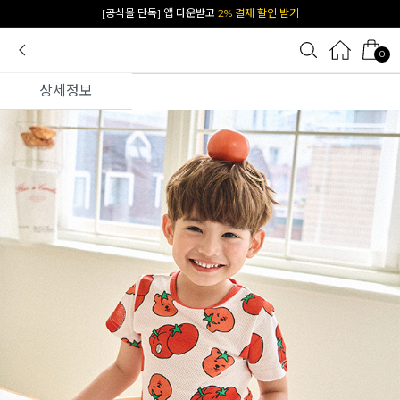
카카오 플친 추가하면
1천원 즉시 할인 쿠폰
0
상세정보