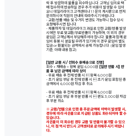
락 후 방문하여 물품을 회수하십니다. 고객님 임의로 택
배 접수하여 반송하실 경우 추가 비용이 발생할 수 있사
오니 데일리라이크 고객센터나 1:1 문의 게시판으로 먼저
문의하시어 직원의 안내에 따라주시기 바랍니다.
- 교환/반품 배송 및 수거지 변경도 가능하니 접수 당시
요청해주시면 됩니다.
- 제품하자 및 데일리라이크 과실로 인한 교환/반품 발생
시에만 무료 맞교환/무료반품이 가능하며, 이 외의 경우
운임은 고객님께서 부담해주셔야 합니다. 물품과 함께 운
임비 동봉 시 분실될 우려가 있기에 이 경우 운임비 별도
입금 or 환불되는 금액에서 공제 가능합니다. (운임 발생
기준, 아래 내용 참고)
[일반 교환 시 / 선회수 후배송으로 진행]
회수 + 재배송 = 왕복 운임 6,000원
[일반 반품 시] 반
품 후 남은 금액에 따라 상이
- 무료 배송 후 전체 반품 시  왕복 6,000원
- 초기 운임 부담 후 전체 반품 시  초기 운임 포함된 총
금액에서 6,000원 차감 후 취소
- 무료 배송 후 전체 반품 시  왕복 6,000원
- 초기 운임 부담 후 부분 반품 시  편도 3,000원 차감
후 부분 취소
※ 교환/반품으로 인한 총 주문금액에 차액이 발생할 시,
경우에 따라 사은품으로 지급된 상품도 회수되어야 할 수
있습니다.
사은품이 미 회수된 경우 교환 및 반품이 불가할 수 있으
니, 이 점 역시 반드시 고객센터로 문의해주시기 바랍니
다.