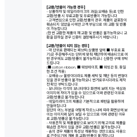
[교환/반품이 가능한 경우]
- 상품하자 및 데일리라이크의 과실(오배송 등)로 인한
교환/반품 시 무료교환 및 무료반품이 가능합니다.
- 고객변심으로 인한 교환/반품의 경우, 제품의 겉포장이
훼손되지 않았을 시에만 고객 부담으로 1회 교환 및 반품
이 가능합니다.
(한 번 교환한 제품의 재 교환 및 반품은 불가능하오니 교
환을 원하실 경우 신중히 결정해주시기 바랍니다.)
[교환/반품이 되지 않는 경우]
- 마 단위로 판매되는 패브릭(상품명 앞에 ■ 부호로 표
기)은 주문해주시는 단위에 맞춰 재단하여 배송되므로 어
떤 경우에도 교환/반품이 불가능하오니 신중한 구매 부탁
드립니다.
(■ cotton ribbon, ■ 웨빙테이프, ■ 웨빙끈 등, 동일
한 조건 적용)
- 오배송 or 불량이더라도 제품 세탁 및 재단 등의 변형이
있을 경우 반품이 불가능하오니 번거로우시더라도 제작
전 확인 부탁드립니다.
- 모니터는 각각의 모니터마다 화면에 보여 지는 색상과
이미지에 차이가 있을 수 있으므로 이와 관련된 이유로
교환/반품은 불가능합니다.
- 데일리라이크의 제품은 기본적으로 패턴을 활용하여
만들어집니다.
원단의 어느 부분을 어떻게 자르느냐에 따라 화면상에 보
이는 이미지와 달리 보일 수 있으므로 이와 관련된 이유
로 교환/반품은 불가능합니다.
- 사용흔적 및 제품불량으로 보이기 위해 고의로 제품을
훼손한 흔적이 있을 경우 교환/반품은 불가능합니다.
- 솜의 경우 제품의 특성상 개봉하는 것만으로도 사용으
로 간주되기에 개봉 후 교환/반품이 불가합니다.