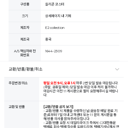
구성품
실리콘 코스터
크기
상세페이지 내 기제
제조자
E2 collection
제조국
중국
A/S 책임자와 전
1644-2309
화번호
교환/반품/환불/취소
주문변경/취소
평일 오전 9시, 오후 1시
하루 2번 당일 발송 마감됩니다.
(주말, 공휴일 제외) 당일 발송 마감 이후 처리 불가하니
마감시간 이전 1:1 게시판으로 필히 요청해주시길 바랍니
다.
교환 및 반품
[교환/반품 공지 보기]
- 교환/반품 시 제품을 수령하신 날(운송장 배달 완료 기
준)로부터 7일 이내 고객센터 또는 1:1 문의 게시판을 통
해 반품 의사를 밝혀주셔야 합니다.
- 교환/반품 요청 시 데일리라이크 측에서 CJ대한통운
택배로 회수 택배 접수를 도와드리며, 택배기사님께서 연