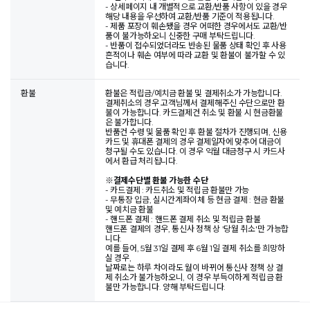
- 상세페이지 내 개별적으로 교환/반품 사항이 있을 경우
해당 내용을 우선하여 교환/반품 기준이 적용됩니다.
- 제품 포장이 훼손됐을 경우 어떠한 경우에서도 교환/반
품이 불가능하오니 신중한 구매 부탁드립니다.
- 반품이 접수되었더라도 반송된 물품 상태 확인 후 사용
흔적이나 훼손 여부에 따라 교환 및 환불이 불가할 수 있
습니다.
환불
환불은 적립금/예치금 환불 및 결제취소가 가능합니다.
결제취소의 경우 고객님께서 결제해주신 수단으로만 환
불이 가능합니다. 카드결제건 취소 및 환불 시 현금환불
은 불가합니다.
반품건 수령 및 물품 확인 후 환불 절차가 진행되며, 신용
카드 및 휴대폰 결제의 경우 결제일자에 맞추어 대금이
청구될 수도 있습니다. 이 경우 익월 대금청구 시 카드사
에서 환급 처리됩니다.
※
결제수단별 환불 가능한 수단
- 카드결제 : 카드취소 및 적립금 환불만 가능
- 무통장 입금, 실시간계좌이체 등 현금 결제 : 현금 환불
및 예치금 환불
- 핸드폰 결제 : 핸드폰 결제 취소 및 적립금 환불
핸드폰 결제의 경우, 통신사 정책 상 '당월 취소'만 가능합
니다.
예를 들어, 5월 31일 결제 후 6월 1일 결제 취소를 희망하
실 경우,
날짜로는 하루 차이라도 월이 바뀌어 통신사 정책 상 결
제 취소가 불가능하오니, 이 경우 부득이하게 적립금 환
불만 가능합니다. 양해 부탁드립니다.