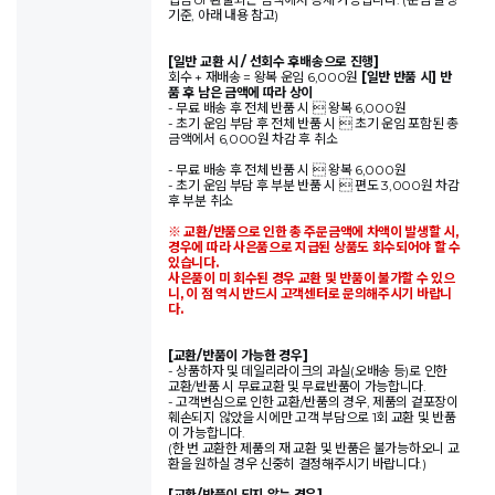
기준, 아래 내용 참고)
[일반 교환 시 / 선회수 후배송으로 진행]
회수 + 재배송 = 왕복 운임 6,000원
[일반 반품 시] 반
품 후 남은 금액에 따라 상이
- 무료 배송 후 전체 반품 시  왕복 6,000원
- 초기 운임 부담 후 전체 반품 시  초기 운임 포함된 총
금액에서 6,000원 차감 후 취소
- 무료 배송 후 전체 반품 시  왕복 6,000원
- 초기 운임 부담 후 부분 반품 시  편도 3,000원 차감
후 부분 취소
※ 교환/반품으로 인한 총 주문금액에 차액이 발생할 시,
경우에 따라 사은품으로 지급된 상품도 회수되어야 할 수
있습니다.
사은품이 미 회수된 경우 교환 및 반품이 불가할 수 있으
니, 이 점 역시 반드시 고객센터로 문의해주시기 바랍니
다.
[교환/반품이 가능한 경우]
- 상품하자 및 데일리라이크의 과실(오배송 등)로 인한
교환/반품 시 무료교환 및 무료반품이 가능합니다.
- 고객변심으로 인한 교환/반품의 경우, 제품의 겉포장이
훼손되지 않았을 시에만 고객 부담으로 1회 교환 및 반품
이 가능합니다.
(한 번 교환한 제품의 재 교환 및 반품은 불가능하오니 교
환을 원하실 경우 신중히 결정해주시기 바랍니다.)
[교환/반품이 되지 않는 경우]