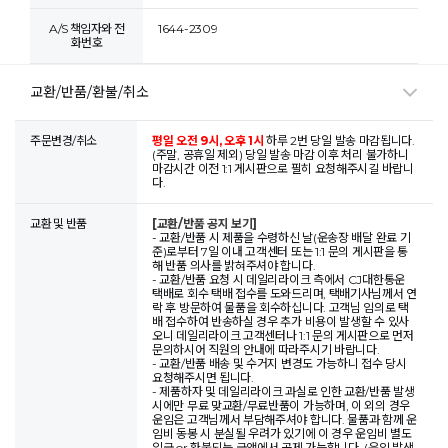
A/S 책임자와 전
1644-2309
화번호
교환/반품/환불/취소
주문변경/취소
평일 오전 9시, 오후 1시
하루 2번 당일 발송 마감됩니다.
(주말, 공휴일 제외) 당일 발송 마감 이후 처리 불가하니
마감시간 이전 1:1 게시판으로 필히 요청해주시길 바랍니
다.
교환 및 반품
[교환/반품 공지 보기]
- 교환/반품 시 제품을 수령하신 날(운송장 배달 완료 기
준)로부터 7일 이내 고객센터 또는 1:1 문의 게시판을 통
해 반품 의사를 밝혀주셔야 합니다.
- 교환/반품 요청 시 데일리라이크 측에서 CJ대한통운
택배로 회수 택배 접수를 도와드리며, 택배기사님께서 연
락 후 방문하여 물품을 회수하십니다. 고객님 임의로 택
배 접수하여 반송하실 경우 추가 비용이 발생할 수 있사
오니 데일리라이크 고객센터나 1:1 문의 게시판으로 먼저
문의하시어 직원의 안내에 따라주시기 바랍니다.
- 교환/반품 배송 및 수거지 변경도 가능하니 접수 당시
요청해주시면 됩니다.
- 제품하자 및 데일리라이크 과실로 인한 교환/반품 발생
시에만 무료 맞교환/무료반품이 가능하며, 이 외의 경우
운임은 고객님께서 부담해주셔야 합니다. 물품과 함께 운
임비 동봉 시 분실될 우려가 있기에 이 경우 운임비 별도
입금 or 환불되는 금액에서 공제 가능합니다. (운임 발생