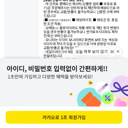
- 마 단위로 판매되는 패브릭(상품명 앞에 ■ 부호로 표
기)은 주문해주시는 단위에 맞춰 재단하여 배송되므로 어
떤 경우에도 교환/반품이 불가능하오니 신중한 구매 부탁
드립니다.
(■ cotton ribbon, ■ 웨빙테이프, ■ 웨빙끈 등, 동일
한 조건 적용)
- 오배송 or 불량이더라도 제품 세탁 및 재단 등의 변형이
있을 경우 반품이 불가능하오니 번거로우시더라도 제작
전 확인 부탁드립니다.
- 모니터는 각각의 모니터마다 화면에 보여 지는 색상과
이미지에 차이가 있을 수 있으므로 이와 관련된 이유로
교환/반품은 불가능합니다.
- 데일리라이크의 제품은 기본적으로 패턴을 활용하여
만들어집니다.
원단의 어느 부분을 어떻게 자르느냐에 따라 화면상에 보
이는 이미지와 달리 보일 수 있으므로 이와 관련된 이유
로 교환/반품은 불가능합니다.
오늘 하루 보지 않기
- 사용흔적 및 제품불량으로 보이기 위해 고의로 제품을
훼손한 흔적이 있을 경우 교환/반품은 불가능합니다.
- 솜의 경우 제품의 특성상 개봉하는 것만으로도 사용으
로 간주되기에 개봉 후 교환/반품이 불가합니다.
- 상세페이지 내 개별적으로 교환/반품 사항이 있을 경우
해당 내용을 우선하여 교환/반품 기준이 적용됩니다.
- 제품 포장이 훼손됐을 경우 어떠한 경우에서도 교환/반
품이 불가능하오니 신중한 구매 부탁드립니다.
- 반품이 접수되었더라도 반송된 물품 상태 확인 후 사용
흔적이나 훼손 여부에 따라 교환 및 환불이 불가할 수 있
습니다.
바로 구매하기
환불
환불은 적립금/예치금 환불 및 결제취소가 가능합니다.
결제취소의 경우 고객님께서 결제해주신 수단으로만 환