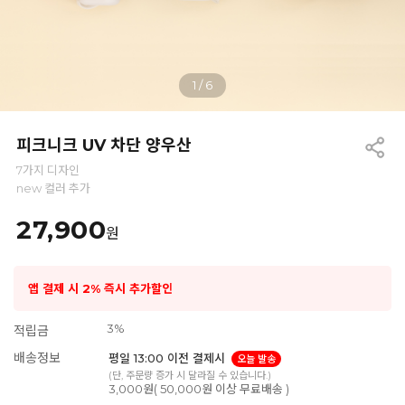
1
/
6
피크니크 UV 차단 양우산
7가지 디자인
new 컬러 추가
27,900
원
앱 결제 시 2% 즉시 추가할인
3%
적립금
배송정보
평일 13:00 이전 결제시
오늘 발송
(단, 주문량 증가 시 달라질 수 있습니다.)
3,000원( 50,000원 이상 무료배송 )