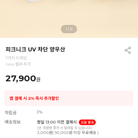
1
/
6
피크니크 UV 차단 양우산
7가지 디자인
new 컬러 추가
27,900
원
앱 결제 시 2% 즉시 추가할인
3%
적립금
배송정보
평일 13:00 이전 결제시
오늘 발송
(단, 주문량 증가 시 달라질 수 있습니다.)
3,000원( 50,000원 이상 무료배송 )