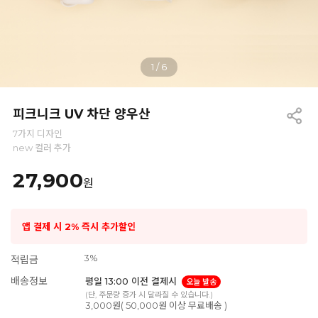
1
/
6
피크니크 UV 차단 양우산
7가지 디자인
new 컬러 추가
27,900
원
앱 결제 시 2% 즉시 추가할인
3%
적립금
배송정보
평일 13:00 이전 결제시
오늘 발송
(단, 주문량 증가 시 달라질 수 있습니다.)
3,000원( 50,000원 이상 무료배송 )