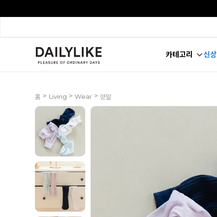
카테고리
신상
>
>
>
Living
Wear
홈
양말