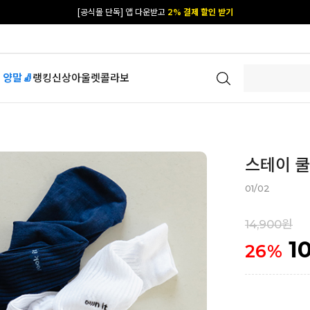
[공식몰 단독] 앱 다운받고
2% 결제 할인 받기
 양말🧦
랭킹
신상
아울렛
콜라보
스테이 쿨
01/02
14,900원
1
26
%