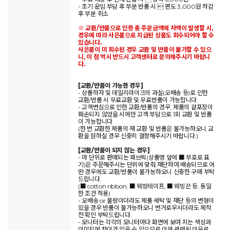
- 초기 운임 부담 후 부분 반품 시  편도 3,000원 차감
후 부분 취소
※ 교환/반품으로 인한 총 주문금액에 차액이 발생할 시,
경우에 따라 사은품으로 지급된 상품도 회수되어야 할 수
있습니다.
사은품이 미 회수된 경우 교환 및 반품이 불가할 수 있으
니, 이 점 역시 반드시 고객센터로 문의해주시기 바랍니
다.
[교환/반품이 가능한 경우]
- 상품하자 및 데일리라이크의 과실(오배송 등)로 인한
교환/반품 시 무료교환 및 무료반품이 가능합니다.
- 고객변심으로 인한 교환/반품의 경우, 제품의 겉포장이
훼손되지 않았을 시에만 고객 부담으로 1회 교환 및 반품
이 가능합니다.
(한 번 교환한 제품의 재 교환 및 반품은 불가능하오니 교
환을 원하실 경우 신중히 결정해주시기 바랍니다.)
[교환/반품이 되지 않는 경우]
- 마 단위로 판매되는 패브릭(상품명 앞에 ■ 부호로 표
기)은 주문해주시는 단위에 맞춰 재단하여 배송되므로 어
떤 경우에도 교환/반품이 불가능하오니 신중한 구매 부탁
드립니다.
(■ cotton ribbon, ■ 웨빙테이프, ■ 웨빙끈 등, 동일
한 조건 적용)
- 오배송 or 불량이더라도 제품 세탁 및 재단 등의 변형이
있을 경우 반품이 불가능하오니 번거로우시더라도 제작
전 확인 부탁드립니다.
- 모니터는 각각의 모니터마다 화면에 보여 지는 색상과
이미지에 차이가 있을 수 있으므로 이와 관련된 이유로