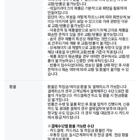
교환/반품은 불가능합니다.
- 데일리라이크의 제품은 기본적으로 패턴을 활용하여
만들어집니다.
원단의 어느 부분을 어떻게 자르느냐에 따라 화면상에 보
이는 이미지와 달리 보일 수 있으므로 이와 관련된 이유
로 교환/반품은 불가능합니다.
- 사용흔적 및 제품불량으로 보이기 위해 고의로 제품을
훼손한 흔적이 있을 경우 교환/반품은 불가능합니다.
- 솜의 경우 제품의 특성상 개봉하는 것만으로도 사용으
로 간주되기에 개봉 후 교환/반품이 불가합니다.
- 상세페이지 내 개별적으로 교환/반품 사항이 있을 경우
해당 내용을 우선하여 교환/반품 기준이 적용됩니다.
- 제품 포장이 훼손됐을 경우 어떠한 경우에서도 교환/반
품이 불가능하오니 신중한 구매 부탁드립니다.
- 반품이 접수되었더라도 반송된 물품 상태 확인 후 사용
흔적이나 훼손 여부에 따라 교환 및 환불이 불가할 수 있
습니다.
환불
환불은 적립금/예치금 환불 및 결제취소가 가능합니다.
결제취소의 경우 고객님께서 결제해주신 수단으로만 환
불이 가능합니다. 카드결제건 취소 및 환불 시 현금환불
은 불가합니다.
반품건 수령 및 물품 확인 후 환불 절차가 진행되며, 신용
카드 및 휴대폰 결제의 경우 결제일자에 맞추어 대금이
청구될 수도 있습니다. 이 경우 익월 대금청구 시 카드사
에서 환급 처리됩니다.
※
결제수단별 환불 가능한 수단
- 카드결제 : 카드취소 및 적립금 환불만 가능
- 무통장 입금, 실시간계좌이체 등 현금 결제 : 현금 환불
및 예치금 환불