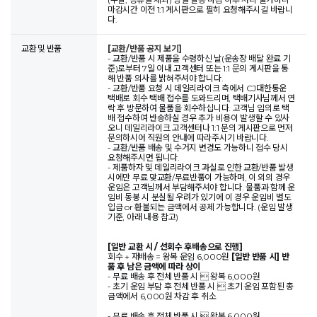
마감시간 이전 1:1 게시판으로 필히 요청해주시길 바랍니
다.
교환 및 반품
[교환/반품 공지 보기]
- 교환/반품 시 제품을 수령하신 날(운송장 배달 완료 기
준)로부터 7일 이내 고객센터 또는 1:1 문의 게시판을 통
해 반품 의사를 밝혀주셔야 합니다.
- 교환/반품 요청 시 데일리라이크 측에서 CJ대한통운
택배로 회수 택배 접수를 도와드리며, 택배기사님께서 연
락 후 방문하여 물품을 회수하십니다. 고객님 임의로 택
배 접수하여 반송하실 경우 추가 비용이 발생할 수 있사
오니 데일리라이크 고객센터나 1:1 문의 게시판으로 먼저
문의하시어 직원의 안내에 따라주시기 바랍니다.
- 교환/반품 배송 및 수거지 변경도 가능하니 접수 당시
요청해주시면 됩니다.
- 제품하자 및 데일리라이크 과실로 인한 교환/반품 발생
시에만 무료 맞교환/무료반품이 가능하며, 이 외의 경우
운임은 고객님께서 부담해주셔야 합니다. 물품과 함께 운
임비 동봉 시 분실될 우려가 있기에 이 경우 운임비 별도
입금 or 환불되는 금액에서 공제 가능합니다. (운임 발생
기준, 아래 내용 참고)
[일반 교환 시 / 선회수 후배송으로 진행]
회수 + 재배송 = 왕복 운임 6,000원
[일반 반품 시] 반
품 후 남은 금액에 따라 상이
- 무료 배송 후 전체 반품 시  왕복 6,000원
- 초기 운임 부담 후 전체 반품 시  초기 운임 포함된 총
금액에서 6,000원 차감 후 취소
- 무료 배송 후 전체 반품 시  왕복 6,000원