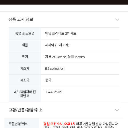
상품 고시 정보
품명 및 모델명
웨딩 플레이트 2P 세트
재질
세라믹 (도자기제)
크기
지름 200mm, 높이 13mm
제조자
E2 collection
제조국
중국
A/S 책임자와 전
1644-2309
화번호
교환/반품/환불/취소
주문변경/취소
평일 오전 9시, 오후 1시
하루 2번 당일 발송 마감됩니다.
(주말, 공휴일 제외) 당일 발송 마감 이후 처리 불가하니