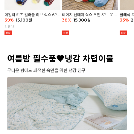
데일리 키즈 컬러풀 리브 삭스 6P -
레이지 선데이 삭스 우먼 5P - 01 G
클래식 오
03 세트
39
%
15,100
athering
38
%
15,900
세트
33
%
2
원
원
리뷰 15
여름밤 필수품💙냉감 차렵이불
무더운 밤에도 쾌적한 숙면을 위한 냉감 침구