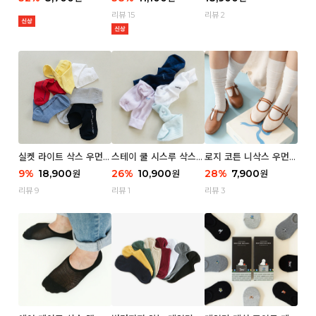
리뷰 15
리뷰 2
실켓 라이트 삭스 우먼 3
스테이 쿨 시스루 삭스
로지 코튼 니삭스 우먼 1
P
우먼 2P
P
9
%
18,900
26
%
10,900
28
%
7,900
원
원
원
리뷰 9
리뷰 1
리뷰 3