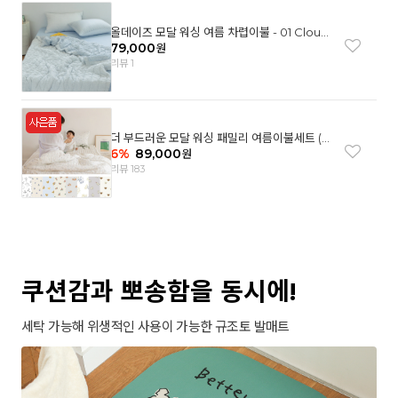
올데이즈 모달 워싱 여름 차렵이불 - 01 Cloud
garden(SS)
79,000
원
리뷰 1
더 부드러운 모달 워싱 패밀리 여름이불세트 (8
컬러)
6
%
89,000
원
리뷰 183
쿠션감과 뽀송함을 동시에!
세탁 가능해 위생적인 사용이 가능한 규조토 발매트