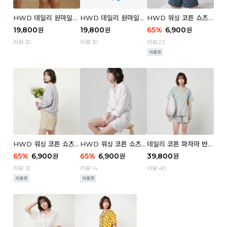
HWD 데일리 원마일
HWD 데일리 원마일
HWD 워싱 코튼 쇼츠
쇼츠 - 03 Poodle (우
쇼츠 - 02 Chouchou
(우먼) - 03 Berry tre
19,800
19,800
65
%
6,900
원
원
원
먼)
(우먼)
e
리뷰 30
리뷰 30
리뷰 23
HWD 워싱 코튼 쇼츠
HWD 워싱 코튼 쇼츠
데일리 코튼 파자마 반팔
(우먼) - 02 Retro flo
(우먼) - 01 Blue whal
세트 (우먼) - 03 Sum
65
%
6,900
65
%
6,900
39,800
원
원
원
wer
e
mer lane
리뷰 32
리뷰 14
리뷰 40