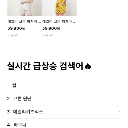
데일리 코튼 파자마 반
데일리 코튼 파자마 반
팔 세트 (우먼) - 02
팔 세트 (우먼) - 01 Mi
39,800
39,800
원
원
Blue cherry
z
리뷰 40
리뷰 40
실시간 급상승 검색어🔥
1
컵
2
코튼 원단
-
3
데일리키즈삭스
4
바구니