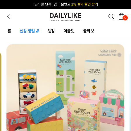
카카오 플친 추가하면
1천원 즉시 할인 쿠폰
0
홈
신상 양말🧦
랭킹
아울렛
콜라보