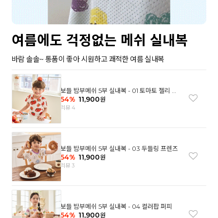
여름에도 걱정없는 메쉬 실내복
바람 솔솔~ 통품이 좋아 시원하고 쾌적한 여름 실내복
보들 밤부메쉬 5부 실내복 - 01 토마토 젤리 베
어
54
%
11,900
원
리뷰 4
보들 밤부메쉬 5부 실내복 - 03 두들링 프렌즈
54
%
11,900
원
리뷰 3
보들 밤부메쉬 5부 실내복 - 04 컬러팝 퍼피
54
%
11,900
원