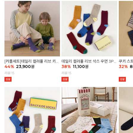
[커플세트]데일리 컬러풀 리브 키즈
데일리 컬러풀 리브 삭스 우먼 3P
쿠키 스트
6P & 우먼3P 삭스세트
44
%
23,900
세트
38
%
11,100
32
%
8
원
원
리뷰 15
리뷰 15