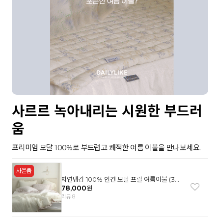
사르르 녹아내리는 시원한 부드러
움
프리미엄 모달 100%로 부드럽고 쾌적한 여름 이불을 만나보세요.
자연냉감 100% 인견 모달 프릴 여름이불 (3컬
러)
78,000
원
리뷰 8