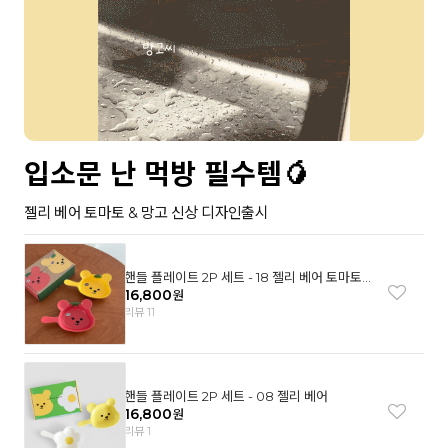
입소문 난 먹방 필수템🥭
젤리 베어 토마토 & 망고 신상 디자인출시
핸들 플레이트 2P 세트 - 18 젤리 베어 토마토
& 망고
16,800
원
리뷰 11
핸들 플레이트 2P 세트 - 08 젤리 베어
16,800
원
리뷰 1