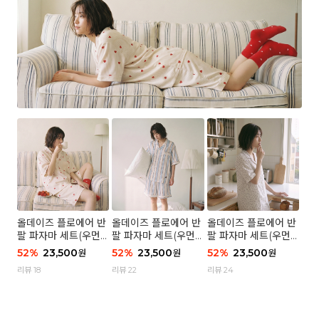
올데이즈 플로에어 반
올데이즈 플로에어 반
올데이즈 플로에어 반
팔 파자마 세트(우먼)
팔 파자마 세트(우먼)
팔 파자마 세트(우먼)
- 04 하트 컨페티
- 03 브리즈 스트라이
- 01 포슬 가든
52
%
23,500
52
%
23,500
52
%
23,500
원
원
원
프
리뷰 18
리뷰 22
리뷰 24