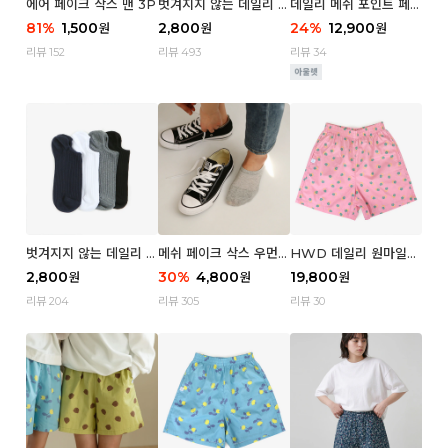
에어 페이크 삭스 맨 3P
벗겨지지 않는 데일리 페
데일리 메쉬 포인트 페이
이크 삭스 (우먼)
크 삭스 우먼 4P
81
%
1,500
2,800
24
%
12,900
원
원
원
리뷰 152
리뷰 493
리뷰 34
벗겨지지 않는 데일리 페
메쉬 페이크 삭스 우먼 3
HWD 데일리 원마일
이크 삭스 (맨)
P
쇼츠 - 04 Aroma (우
2,800
30
%
4,800
19,800
원
원
원
먼)
리뷰 204
리뷰 305
리뷰 30