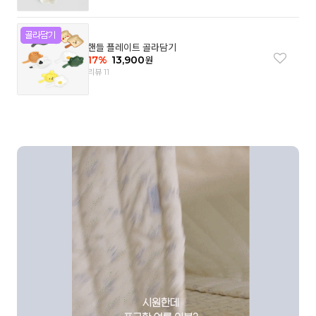
핸들 플레이트 골라담기
17
%
13,900
원
리뷰 11