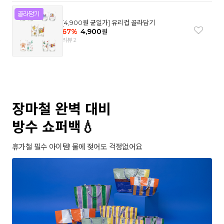
[4,900원 균일가] 유리컵 골라담기
67
%
4,900
원
리뷰 2
장마철 완벽 대비
방수 쇼퍼백💧
휴가철 필수 아이템! 물에 젖어도 걱정없어요