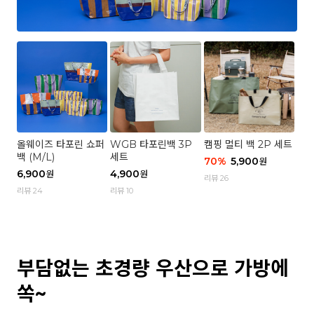
올웨이즈 타포린 쇼퍼
WGB 타포린백 3P
캠핑 멀티 백 2P 세트
백 (M/L)
세트
70
%
5,900
원
6,900
4,900
원
원
리뷰 26
리뷰 24
리뷰 10
부담없는 초경량 우산으로 가방에
쏙~