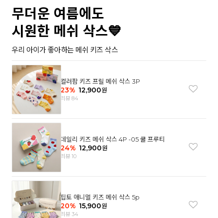
무더운 여름에도
시원한 메쉬 삭스💙
우리 아이가 좋아하는 메쉬 키즈 삭스
컬러팜 키즈 프릴 메쉬 삭스 3P
23
%
12,900
원
리뷰 84
데일리 키즈 메쉬 삭스 4P -05 쿨 프루티
24
%
12,900
원
리뷰 10
팁토 애니멀 키즈 메쉬 삭스 5p
20
%
15,900
원
리뷰 34