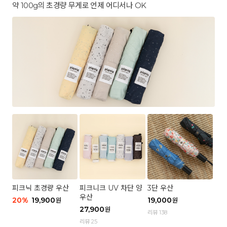
약 100g의 초경량 무게로 언제 어디서나 OK
피크닉 초경량 우산
피크니크 UV 차단 양
3단 우산
우산
20
%
19,900
19,000
원
원
27,900
원
리뷰 138
리뷰 25