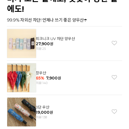
에도!
99.9% 자외선 차단! 언제나 쓰기 좋은 양우산☂️
피크니크 UV 차단 양우산
27,900
원
리뷰 25
장우산
65
%
7,900
원
리뷰 140
3단 우산
19,000
원
리뷰 138