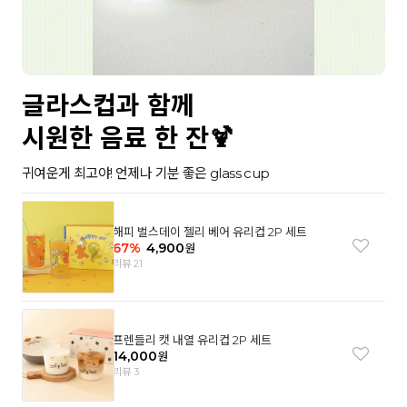
글라스컵과 함께
시원한 음료 한 잔🍹
귀여운게 최고야! 언제나 기분 좋은 glass cup
해피 벌스데이 젤리 베어 유리컵 2P 세트
67
%
4,900
원
리뷰 21
프렌들리 캣 내열 유리컵 2P 세트
14,000
원
리뷰 3