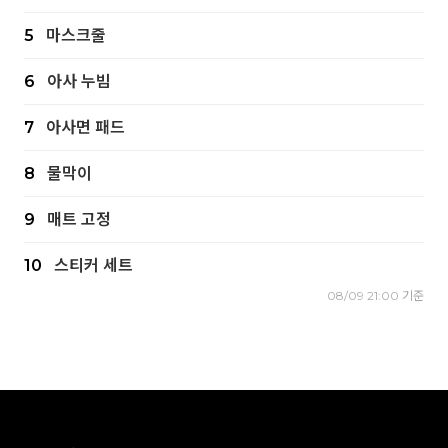
5
마스크줄
6
아사 누빔
7
아사면 패드
8
물막이
9
매트 고정
10
스티커 세트
08/09 21:00 기준