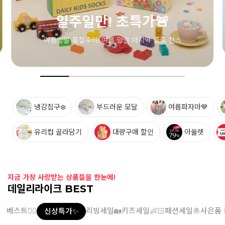
주일만! 초특가🚨
 품절주의! 여름 양말 마지막 줍줍 찬스
냉감침구❄️
부드러운 모달
여름파자마💙
유리컵 골라담기
대량구매 할인
아울렛
지금 가장 사랑받는 상품들을 한눈에!
데일리라이크 BEST
베스트👍🏻
리빙세일🏡
키즈세일👶🏻
패션세일🧆
사은품 
신상특가✨