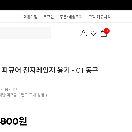
회원가입
로그인
주문/배송조회
고객 커뮤니티
0
 피규어 전자레인지 용기 - 01 동구
)
지 용기 1P
채반 미포함 ( 별도 구매 상품 )
,800
원