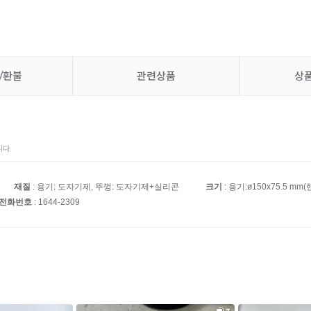
/환불
관련상품
상
다.
재질
: 용기: 도자기제, 뚜껑: 도자기제+실리콘
크기
: 용기:ø150x75.5 mm(
 전화번호
: 1644-2309