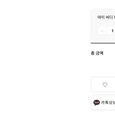
마이 버디 
총 금액
카톡상