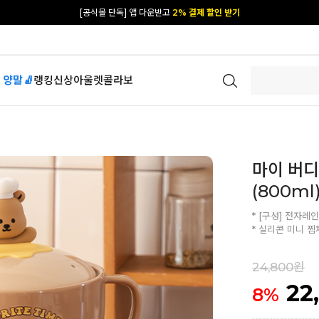
카카오 플친 추가하면
1천원 즉시 할인 쿠폰
[공식몰 단독] 앱 다운받고
2% 결제 할인 받기
 양말🧦
랭킹
신상
아울렛
콜라보
마이 버디
(800ml
* [구성] 전자레인
* 실리콘 미니 찜
24,800원
22
8
%