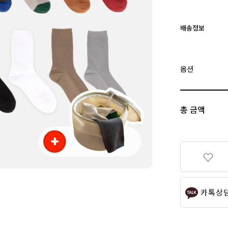
배송정보
옵션
총 금액
카톡상