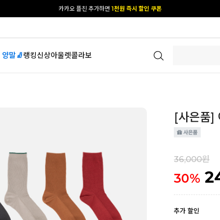
[공식몰 단독] 앱 다운받고
2% 결제 할인 받기
 양말🧦
랭킹
신상
아울렛
콜라보
[사은품]
36,000원
2
30
%
추가 할인