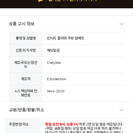
상품 고시 정보
품명 및 모델명
빈티지 플라워 주방 발매트
인증.허가 사항
해당없음
제조국 또는 원산
Dailylike
지
제조자
E2collection
A/S 책임자와 전
1644-2309
화번호
교환/반품/환불/취소
주문변경/취소
평일 오전 9시, 오후 1시
하루 2번 당일 발송 마감됩니다.
(주말, 공휴일 제외) 당일 발송 마감 이후 처리 불가하니
마감시간 이전 1:1 게시판으로 필히 요청해주시길 바랍니