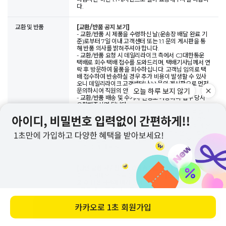
다.
교환 및 반품
[교환/반품 공지 보기]
- 교환/반품 시 제품을 수령하신 날(운송장 배달 완료 기
준)로부터 7일 이내 고객센터 또는 1:1 문의 게시판을 통
해 반품 의사를 밝혀주셔야 합니다.
- 교환/반품 요청 시 데일리라이크 측에서 CJ대한통운
택배로 회수 택배 접수를 도와드리며, 택배기사님께서 연
락 후 방문하여 물품을 회수하십니다. 고객님 임의로 택
배 접수하여 반송하실 경우 추가 비용이 발생할 수 있사
오니 데일리라이크 고객센터나 1:1 문의 게시판으로 먼저
오늘 하루 보지 않기
문의하시어 직원의 안내에 따라주시기 바랍니다.
- 교환/반품 배송 및 수거지 변경도 가능하니 접수 당시
요청해주시면 됩니다.
- 제품하자 및 데일리라이크 과실로 인한 교환/반품 발생
시에만 무료 맞교환/무료반품이 가능하며, 이 외의 경우
운임은 고객님께서 부담해주셔야 합니다. 물품과 함께 운
임비 동봉 시 분실될 우려가 있기에 이 경우 운임비 별도
입금 or 환불되는 금액에서 공제 가능합니다. (운임 발생
기준, 아래 내용 참고)
[일반 교환 시 / 선회수 후배송으로 진행]
회수 + 재배송 = 왕복 운임 6,000원
[일반 반품 시] 반
품 후 남은 금액에 따라 상이
- 무료 배송 후 전체 반품 시  왕복 6,000원
- 초기 운임 부담 후 전체 반품 시  초기 운임 포함된 총
금액에서 6,000원 차감 후 취소
카카오로
1초 회원가입
바로 구매하기
- 무료 배송 후 전체 반품 시  왕복 6,000원
- 초기 운임 부담 후 부분 반품 시  편도 3,000원 차감