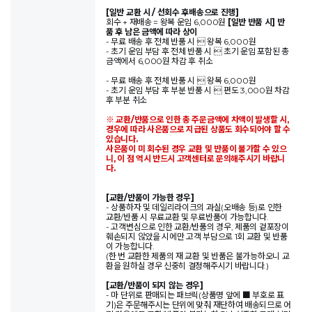
[일반 교환 시 / 선회수 후배송으로 진행]
회수 + 재배송 = 왕복 운임 6,000원
[일반 반품 시] 반
품 후 남은 금액에 따라 상이
- 무료 배송 후 전체 반품 시  왕복 6,000원
- 초기 운임 부담 후 전체 반품 시  초기 운임 포함된 총
금액에서 6,000원 차감 후 취소
- 무료 배송 후 전체 반품 시  왕복 6,000원
- 초기 운임 부담 후 부분 반품 시  편도 3,000원 차감
후 부분 취소
※ 교환/반품으로 인한 총 주문금액에 차액이 발생할 시,
경우에 따라 사은품으로 지급된 상품도 회수되어야 할 수
있습니다.
사은품이 미 회수된 경우 교환 및 반품이 불가할 수 있으
니, 이 점 역시 반드시 고객센터로 문의해주시기 바랍니
다.
[교환/반품이 가능한 경우]
- 상품하자 및 데일리라이크의 과실(오배송 등)로 인한
교환/반품 시 무료교환 및 무료반품이 가능합니다.
- 고객변심으로 인한 교환/반품의 경우, 제품의 겉포장이
훼손되지 않았을 시에만 고객 부담으로 1회 교환 및 반품
이 가능합니다.
(한 번 교환한 제품의 재 교환 및 반품은 불가능하오니 교
환을 원하실 경우 신중히 결정해주시기 바랍니다.)
[교환/반품이 되지 않는 경우]
- 마 단위로 판매되는 패브릭(상품명 앞에 ■ 부호로 표
기)은 주문해주시는 단위에 맞춰 재단하여 배송되므로 어