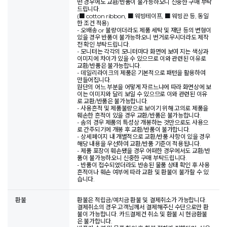
떤 경우에도 교환/반품이 불가능하오니 신중한 구매 부탁
드립니다.
(■ cotton ribbon, ■ 웨빙테이프, ■ 웨빙끈 등, 동일
한 조건 적용)
- 오배송 or 불량이더라도 제품 세탁 및 재단 등의 변형이
있을 경우 반품이 불가능하오니 번거로우시더라도 제작
전 확인 부탁드립니다.
- 모니터는 각각의 모니터마다 화면에 보여 지는 색상과
이미지에 차이가 있을 수 있으므로 이와 관련된 이유로
교환/반품은 불가능합니다.
- 데일리라이크의 제품은 기본적으로 패턴을 활용하여
만들어집니다.
원단의 어느 부분을 어떻게 자르느냐에 따라 화면상에 보
이는 이미지와 달리 보일 수 있으므로 이와 관련된 이유
로 교환/반품은 불가능합니다.
- 사용흔적 및 제품불량으로 보이기 위해 고의로 제품을
훼손한 흔적이 있을 경우 교환/반품은 불가능합니다.
- 솜의 경우 제품의 특성상 개봉하는 것만으로도 사용으
로 간주되기에 개봉 후 교환/반품이 불가합니다.
- 상세페이지 내 개별적으로 교환/반품 사항이 있을 경우
해당 내용을 우선하여 교환/반품 기준이 적용됩니다.
- 제품 포장이 훼손됐을 경우 어떠한 경우에서도 교환/반
품이 불가능하오니 신중한 구매 부탁드립니다.
- 반품이 접수되었더라도 반송된 물품 상태 확인 후 사용
흔적이나 훼손 여부에 따라 교환 및 환불이 불가할 수 있
습니다.
환불
환불은 적립금/예치금 환불 및 결제취소가 가능합니다.
결제취소의 경우 고객님께서 결제해주신 수단으로만 환
불이 가능합니다. 카드결제건 취소 및 환불 시 현금환불
은 불가합니다.