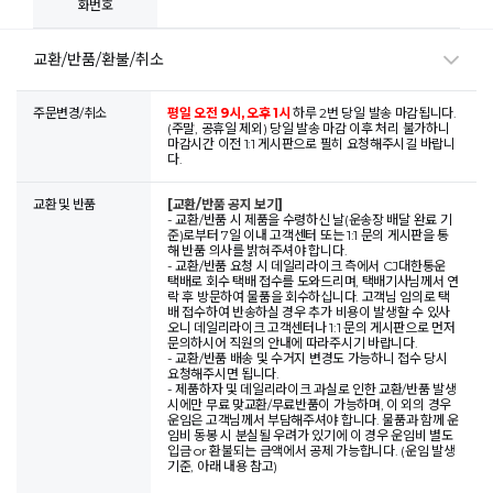
화번호
교환/반품/환불/취소
주문변경/취소
평일 오전 9시, 오후 1시
하루 2번 당일 발송 마감됩니다.
(주말, 공휴일 제외) 당일 발송 마감 이후 처리 불가하니
마감시간 이전 1:1 게시판으로 필히 요청해주시길 바랍니
다.
교환 및 반품
[교환/반품 공지 보기]
- 교환/반품 시 제품을 수령하신 날(운송장 배달 완료 기
준)로부터 7일 이내 고객센터 또는 1:1 문의 게시판을 통
해 반품 의사를 밝혀주셔야 합니다.
- 교환/반품 요청 시 데일리라이크 측에서 CJ대한통운
택배로 회수 택배 접수를 도와드리며, 택배기사님께서 연
락 후 방문하여 물품을 회수하십니다. 고객님 임의로 택
배 접수하여 반송하실 경우 추가 비용이 발생할 수 있사
오니 데일리라이크 고객센터나 1:1 문의 게시판으로 먼저
문의하시어 직원의 안내에 따라주시기 바랍니다.
- 교환/반품 배송 및 수거지 변경도 가능하니 접수 당시
요청해주시면 됩니다.
- 제품하자 및 데일리라이크 과실로 인한 교환/반품 발생
시에만 무료 맞교환/무료반품이 가능하며, 이 외의 경우
운임은 고객님께서 부담해주셔야 합니다. 물품과 함께 운
임비 동봉 시 분실될 우려가 있기에 이 경우 운임비 별도
입금 or 환불되는 금액에서 공제 가능합니다. (운임 발생
기준, 아래 내용 참고)