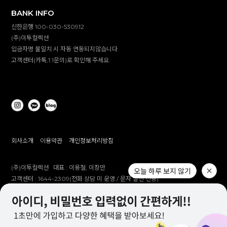
BANK INFO
신한은행 100-030-530912
(주)이투컬렉션
입금자명 불일치 시 자동 연동되지않습니다.
고객센터(카톡,1:1문의)로 확인해 주세요.
회사소개
이용약관
개인정보처리방침
(주)이투컬렉션
대표 :
이용철, 이창만
오늘 하루 보지 않기
고객센터 :
1644-2309(전화 상담 미 운영 / 문자 발신 전용)
개인정보 보호책임자 :
이창만
주소 :
대구시 남구 대명남로 192
사업자등록번호 :
514-81-83305
통신판매업 신고번호 :
제 2012-대구남구-0241호