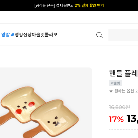
[공식몰 단독] 앱 다운받고
2% 결제 할인 받기
 양말🧦
랭킹
신상
아울렛
콜라보
핸들 플
★ 원하는 옵션 2개
16,800원
13
17
%