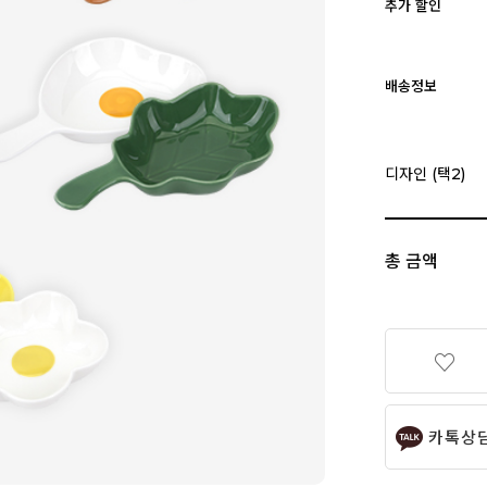
추가 할인
배송정보
디자인 (택2)
총 금액
카톡상