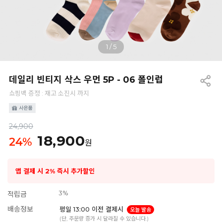
1
/
5
데일리 빈티지 삭스 우먼 5P - 06 폴인럽
쇼핑백 증정 : 재고 소진시 까지
24,900
18,900
24
%
원
앱 결제 시 2% 즉시 추가할인
3%
적립금
배송정보
평일 13:00 이전 결제시
오늘 발송
(단, 주문량 증가 시 달라질 수 있습니다.)