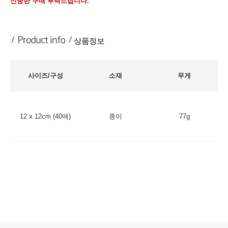
신중한 구매 부탁드립니다.
상품정보
사이즈/구성
소재
무게
12 x 12cm (40매)
종이
77g