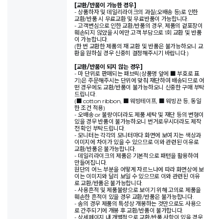
[교환/반품이 가능한 경우]
- 상품하자 및 데일리라이크의 과실(오배송 등)로 인한
교환/반품 시 무료교환 및 무료반품이 가능합니다.
- 고객변심으로 인한 교환/반품의 경우, 제품의 겉포장이
훼손되지 않았을 시에만 고객 부담으로 1회 교환 및 반품
이 가능합니다.
(한 번 교환한 제품의 재 교환 및 반품은 불가능하오니 교
환을 원하실 경우 신중히 결정해주시기 바랍니다.)
[교환/반품이 되지 않는 경우]
- 마 단위로 판매되는 패브릭(상품명 앞에 ■ 부호로 표
기)은 주문해주시는 단위에 맞춰 재단하여 배송되므로 어
떤 경우에도 교환/반품이 불가능하오니 신중한 구매 부탁
드립니다.
(■ cotton ribbon, ■ 웨빙테이프, ■ 웨빙끈 등, 동일
한 조건 적용)
- 오배송 or 불량이더라도 제품 세탁 및 재단 등의 변형이
있을 경우 반품이 불가능하오니 번거로우시더라도 제작
전 확인 부탁드립니다.
- 모니터는 각각의 모니터마다 화면에 보여 지는 색상과
이미지에 차이가 있을 수 있으므로 이와 관련된 이유로
교환/반품은 불가능합니다.
- 데일리라이크의 제품은 기본적으로 패턴을 활용하여
만들어집니다.
원단의 어느 부분을 어떻게 자르느냐에 따라 화면상에 보
이는 이미지와 달리 보일 수 있으므로 이와 관련된 이유
로 교환/반품은 불가능합니다.
- 사용흔적 및 제품불량으로 보이기 위해 고의로 제품을
훼손한 흔적이 있을 경우 교환/반품은 불가능합니다.
- 솜의 경우 제품의 특성상 개봉하는 것만으로도 사용으
로 간주되기에 개봉 후 교환/반품이 불가합니다.
- 상세페이지 내 개별적으로 교환/반품 사항이 있을 경우