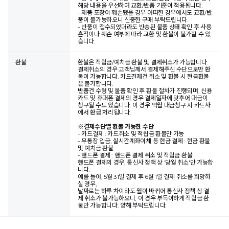
해당 내용을 우선하여 교환/반품 기준이 적용됩니다.
- 제품 포장이 훼손됐을 경우 어떠한 경우에서도 교환/반
품이 불가능하오니 신중한 구매 부탁드립니다.
- 반품이 접수되었더라도 반송된 물품 상태 확인 후 사용
흔적이나 훼손 여부에 따라 교환 및 환불이 불가할 수 있
습니다.
환불
환불은 적립금/예치금 환불 및 결제취소가 가능합니다.
결제취소의 경우 고객님께서 결제해주신 수단으로만 환
불이 가능합니다. 카드결제건 취소 및 환불 시 현금환불
은 불가합니다.
반품건 수령 및 물품 확인 후 환불 절차가 진행되며, 신용
카드 및 휴대폰 결제의 경우 결제일자에 맞추어 대금이
청구될 수도 있습니다. 이 경우 익월 대금청구 시 카드사
에서 환급 처리됩니다.
※
결제수단별 환불 가능한 수단
- 카드결제 : 카드취소 및 적립금 환불만 가능
- 무통장 입금, 실시간계좌이체 등 현금 결제 : 현금 환불
및 예치금 환불
- 핸드폰 결제 : 핸드폰 결제 취소 및 적립금 환불
핸드폰 결제의 경우, 통신사 정책 상 '당월 취소'만 가능합
니다.
예를 들어, 5월 31일 결제 후 6월 1일 결제 취소를 희망하
실 경우,
날짜로는 하루 차이라도 월이 바뀌어 통신사 정책 상 결
제 취소가 불가능하오니, 이 경우 부득이하게 적립금 환
불만 가능합니다. 양해 부탁드립니다.