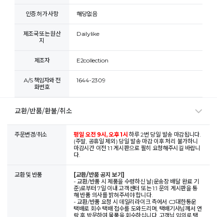
인증.허가 사항
해당없음
제조국 또는 원산
Dailylike
지
제조자
E2collection
A/S 책임자와 전
1644-2309
화번호
교환/반품/환불/취소
주문변경/취소
평일 오전 9시, 오후 1시
하루 2번 당일 발송 마감됩니다.
(주말, 공휴일 제외) 당일 발송 마감 이후 처리 불가하니
마감시간 이전 1:1 게시판으로 필히 요청해주시길 바랍니
다.
교환 및 반품
[교환/반품 공지 보기]
- 교환/반품 시 제품을 수령하신 날(운송장 배달 완료 기
준)로부터 7일 이내 고객센터 또는 1:1 문의 게시판을 통
해 반품 의사를 밝혀주셔야 합니다.
- 교환/반품 요청 시 데일리라이크 측에서 CJ대한통운
택배로 회수 택배 접수를 도와드리며, 택배기사님께서 연
락 후 방문하여 물품을 회수하십니다. 고객님 임의로 택