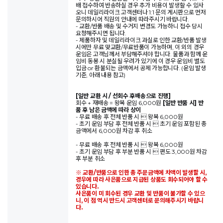
배 접수하여 반송하실 경우 추가 비용이 발생할 수 있사
오니 데일리라이크 고객센터나 1:1 문의 게시판으로 먼저
문의하시어 직원의 안내에 따라주시기 바랍니다.
- 교환/반품 배송 및 수거지 변경도 가능하니 접수 당시
요청해주시면 됩니다.
- 제품하자 및 데일리라이크 과실로 인한 교환/반품 발생
시에만 무료 맞교환/무료반품이 가능하며, 이 외의 경우
운임은 고객님께서 부담해주셔야 합니다. 물품과 함께 운
임비 동봉 시 분실될 우려가 있기에 이 경우 운임비 별도
입금 or 환불되는 금액에서 공제 가능합니다. (운임 발생
기준, 아래 내용 참고)
[일반 교환 시 / 선회수 후배송으로 진행]
회수 + 재배송 = 왕복 운임 6,000원
[일반 반품 시] 반
품 후 남은 금액에 따라 상이
- 무료 배송 후 전체 반품 시  왕복 6,000원
- 초기 운임 부담 후 전체 반품 시  초기 운임 포함된 총
금액에서 6,000원 차감 후 취소
- 무료 배송 후 전체 반품 시  왕복 6,000원
- 초기 운임 부담 후 부분 반품 시  편도 3,000원 차감
후 부분 취소
※ 교환/반품으로 인한 총 주문금액에 차액이 발생할 시,
경우에 따라 사은품으로 지급된 상품도 회수되어야 할 수
있습니다.
사은품이 미 회수된 경우 교환 및 반품이 불가할 수 있으
니, 이 점 역시 반드시 고객센터로 문의해주시기 바랍니
다.