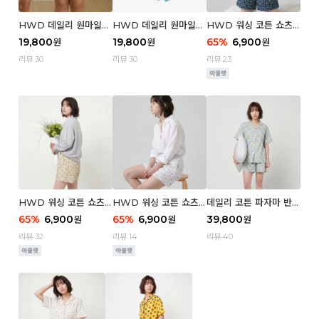
HWD 데일리 원마일
HWD 데일리 원마일
HWD 워싱 코튼 쇼츠
쇼츠 - 03 Poodle (우
쇼츠 - 02 Chouchou
(우먼) - 03 Berry tre
19,800
19,800
65
%
6,900
원
원
원
먼)
(우먼)
e
리뷰 30
리뷰 30
리뷰 23
HWD 워싱 코튼 쇼츠
HWD 워싱 코튼 쇼츠
데일리 코튼 파자마 반팔
(우먼) - 02 Retro flo
(우먼) - 01 Blue whal
세트 (우먼) - 03 Sum
65
%
6,900
65
%
6,900
39,800
원
원
원
wer
e
mer lane
리뷰 32
리뷰 14
리뷰 40