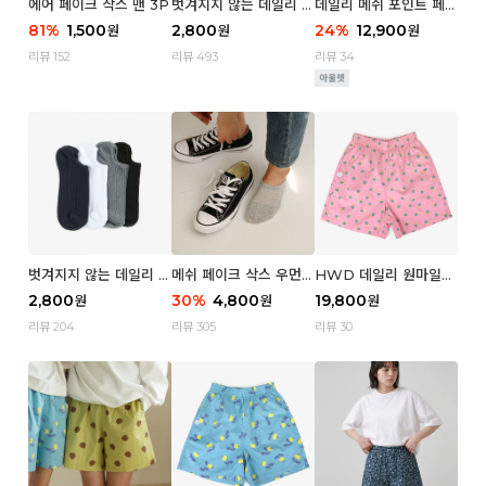
에어 페이크 삭스 맨 3P
벗겨지지 않는 데일리 페
데일리 메쉬 포인트 페이
이크 삭스 (우먼)
크 삭스 우먼 4P
81
%
1,500
2,800
24
%
12,900
원
원
원
리뷰 152
리뷰 493
리뷰 34
벗겨지지 않는 데일리 페
메쉬 페이크 삭스 우먼 3
HWD 데일리 원마일
이크 삭스 (맨)
P
쇼츠 - 04 Aroma (우
2,800
30
%
4,800
19,800
원
원
원
먼)
리뷰 204
리뷰 305
리뷰 30