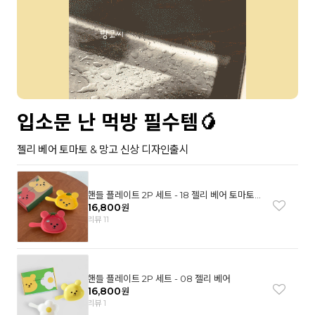
입소문 난 먹방 필수템🥭
젤리 베어 토마토 & 망고 신상 디자인출시
핸들 플레이트 2P 세트 - 18 젤리 베어 토마토
& 망고
16,800
원
리뷰 11
핸들 플레이트 2P 세트 - 08 젤리 베어
16,800
원
리뷰 1