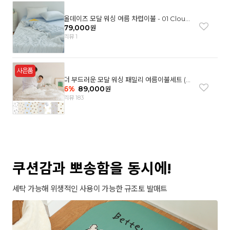
올데이즈 모달 워싱 여름 차렵이불 - 01 Cloud
garden(SS)
79,000
원
리뷰 1
더 부드러운 모달 워싱 패밀리 여름이불세트 (8
컬러)
6
%
89,000
원
리뷰 183
쿠션감과 뽀송함을 동시에!
세탁 가능해 위생적인 사용이 가능한 규조토 발매트