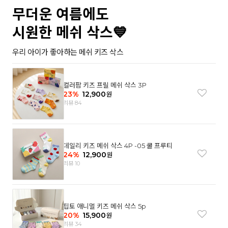
무더운 여름에도
시원한 메쉬 삭스💙
우리 아이가 좋아하는 메쉬 키즈 삭스
컬러팜 키즈 프릴 메쉬 삭스 3P
23
%
12,900
원
리뷰 84
데일리 키즈 메쉬 삭스 4P -05 쿨 프루티
24
%
12,900
원
리뷰 10
팁토 애니멀 키즈 메쉬 삭스 5p
20
%
15,900
원
리뷰 34