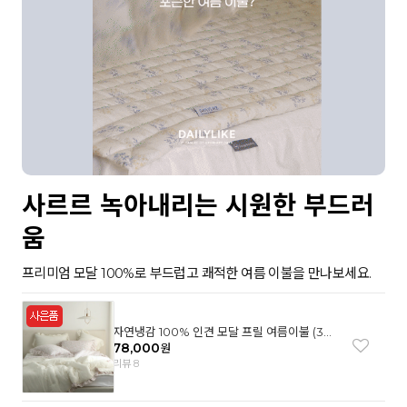
사르르 녹아내리는 시원한 부드러
움
프리미엄 모달 100%로 부드럽고 쾌적한 여름 이불을 만나보세요.
자연냉감 100% 인견 모달 프릴 여름이불 (3컬
러)
78,000
원
리뷰 8