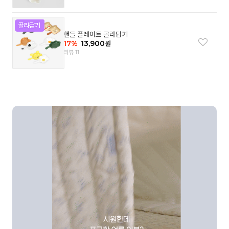
핸들 플레이트 골라담기
17
%
13,900
원
리뷰 11