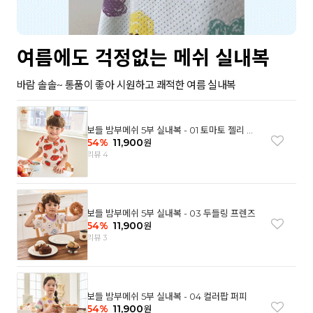
여름에도 걱정없는 메쉬 실내복
바람 솔솔~ 통품이 좋아 시원하고 쾌적한 여름 실내복
보들 밤부메쉬 5부 실내복 - 01 토마토 젤리 베
어
54
%
11,900
원
리뷰 4
보들 밤부메쉬 5부 실내복 - 03 두들링 프렌즈
54
%
11,900
원
리뷰 3
보들 밤부메쉬 5부 실내복 - 04 컬러팝 퍼피
54
%
11,900
원