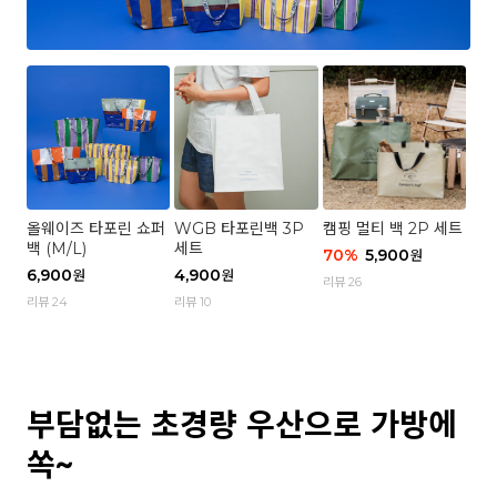
올웨이즈 타포린 쇼퍼
WGB 타포린백 3P
캠핑 멀티 백 2P 세트
백 (M/L)
세트
70
%
5,900
원
6,900
4,900
원
원
리뷰 26
리뷰 24
리뷰 10
부담없는 초경량 우산으로 가방에
쏙~