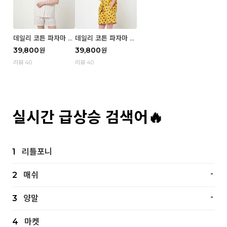
데일리 코튼 파자마 반
데일리 코튼 파자마 반
팔 세트 (우먼) - 02
팔 세트 (우먼) - 01 Mi
39,800
39,800
원
원
Blue cherry
z
리뷰 40
리뷰 40
실시간 급상승 검색어🔥
1
리틀포니
-
2
매쉬
-
3
양말
4
마켓