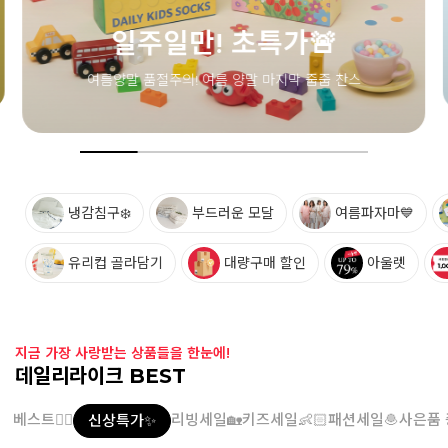
냉감침구❄️
부드러운 모달
여름파자마💙
유리컵 골라담기
대량구매 할인
아울렛
지금 가장 사랑받는 상품들을 한눈에!
데일리라이크 BEST
베스트👍🏻
리빙세일🏡
키즈세일👶🏻
패션세일🧆
사은품 
신상특가✨