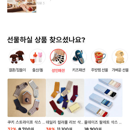
리뷰 3
선물하실 상품 찾으셨나요?
결혼/집들이
출산/돌
키즈패션
주방템 선물
가벼운 선물
성인패션
쿠키 스트라이프 삭스 우
데일리 컬러풀 리브 삭스
올데이즈 팔레트 삭스 우
먼 2P
우먼 3P 세트
먼 5P
32
%
8,700
38
%
11,100
18,900
원
원
원