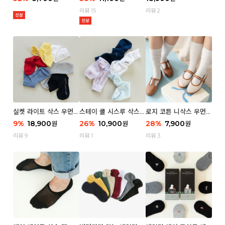
리뷰 15
리뷰 2
실켓 라이트 삭스 우먼 3
스테이 쿨 시스루 삭스
로지 코튼 니삭스 우먼 1
P
우먼 2P
P
9
%
18,900
26
%
10,900
28
%
7,900
원
원
원
리뷰 9
리뷰 1
리뷰 3