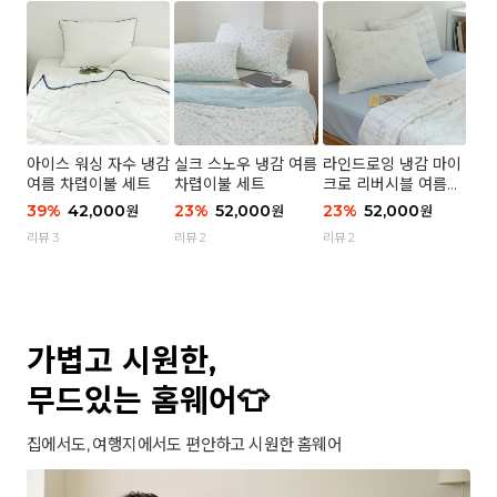
아이스 워싱 자수 냉감
실크 스노우 냉감 여름
라인드로잉 냉감 마이
여름 차렵이불 세트
차렵이불 세트
크로 리버시블 여름이
불 세트
39
%
42,000
23
%
52,000
23
%
52,000
원
원
원
리뷰 3
리뷰 2
리뷰 2
가볍고 시원한,
무드있는 홈웨어👕
집에서도, 여행지에서도 편안하고 시원한 홈웨어