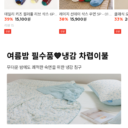
데일리 키즈 컬러풀 리브 삭스 6P -
레이지 선데이 삭스 우먼 5P - 01 G
클래식 오
03 세트
39
%
15,100
athering
38
%
15,900
세트
33
%
2
원
원
리뷰 15
여름밤 필수품💙냉감 차렵이불
무더운 밤에도 쾌적한 숙면을 위한 냉감 침구