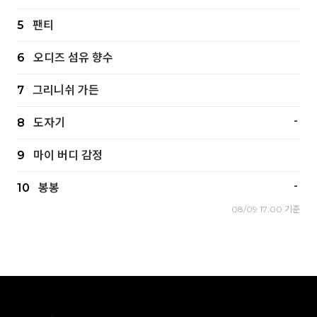
5
팬티
6
오디즈 섬유 향수
7
그리니쉬 가든
-
8
도자기
9
마이 버디 감정
-
10
봉봉
08/09 17:00 기준