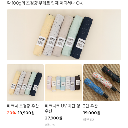
약 100g의 초경량 무게로 언제 어디서나 OK
피크닉 초경량 우산
피크니크 UV 차단 양
3단 우산
우산
20
%
19,900
19,000
원
원
27,900
원
리뷰 138
리뷰 25