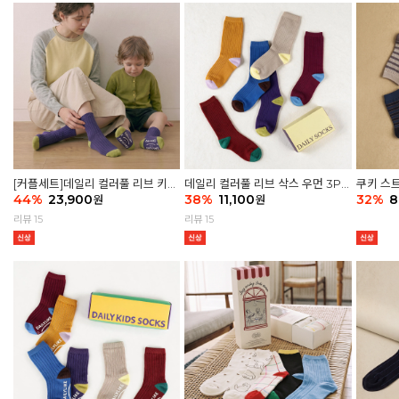
[커플세트]데일리 컬러풀 리브 키즈
데일리 컬러풀 리브 삭스 우먼 3P
쿠키 스트
6P & 우먼3P 삭스세트
44
%
23,900
세트
38
%
11,100
32
%
8
원
원
리뷰 15
리뷰 15