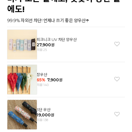
에도!
99.9% 자외선 차단! 언제나 쓰기 좋은 양우산☂️
피크니크 UV 차단 양우산
27,900
원
리뷰 25
장우산
65
%
7,900
원
리뷰 140
3단 우산
19,000
원
리뷰 138