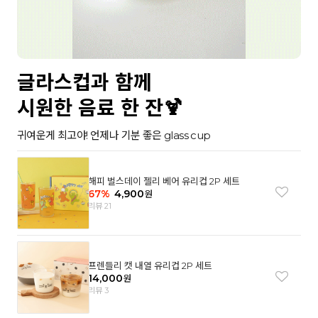
글라스컵과 함께
시원한 음료 한 잔🍹
귀여운게 최고야! 언제나 기분 좋은 glass cup
해피 벌스데이 젤리 베어 유리컵 2P 세트
67
%
4,900
원
리뷰 21
프렌들리 캣 내열 유리컵 2P 세트
14,000
원
리뷰 3