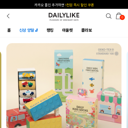
카카오 플친 추가하면
1천원 즉시 할인 쿠폰
0
홈
신상 양말🧦
랭킹
아울렛
콜라보