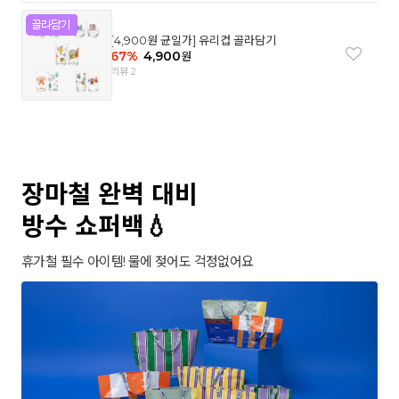
[4,900원 균일가] 유리컵 골라담기
67
%
4,900
원
리뷰 2
장마철 완벽 대비
방수 쇼퍼백💧
휴가철 필수 아이템! 물에 젖어도 걱정없어요